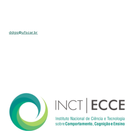
E-mail
ddgs@ufscar.br
Contato
Tel: (16) 3351-8492
Fax: (16) 3351-8492
Endereço
Rodovia Washington Luís, km 235 - São Carlos, SP - CEP: 13565-
905