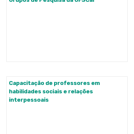
Grupos de Pesquisa da UFSCar
INCT-ECCE participa do Workshop de Grupos de
Pesquisa da UFSCar Iniciativa teve o objetivo de
dar visibilidade e colocar em contato os diversos
grupos da Universidade, para troca de
conhecimento e experiências No dia 25 de outubro,
o Instituto Nacional de Ciência e Tecnologia sobre
Comportamento,
Capacitação de professores em
habilidades sociais e relações
interpessoais
Cursos da UFSCar capacitam professores em
habilidades sociais e relações interpessoais
Formação parte da vida cotidiana do professor,
base para formação pedagógica voltada à