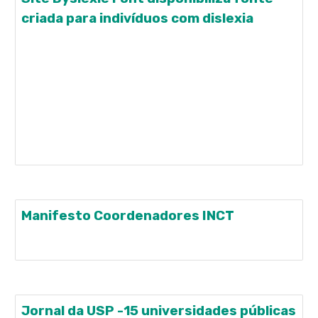
criada para indivíduos com dislexia
Dyslexie font clears the way through the letter
jungle. Dyslexie font is a unique font developed
and designed for people with dyslexia to make
reading, learning and working easier – and more
fun. With innovative products we clear the way
through the digital letter landscape, making it
accessible
Manifesto Coordenadores INCT
Manifesto Coordenadores INCT
Jornal da USP -15 universidades públicas