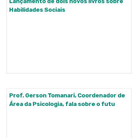
Lançamento de dois novos livros sobre
Habilidades Sociais
Zilda e Almir Del Prette apresentam duas obras
recentemente publicadas e produzidas no âmbito
do INCT-ECCE. São produtos de pesquisa
financiada pelo Edital Universal do CNPq, que
envolvia um curso originalmente destinado a
formação continuada de professores, no formato
de Educação a Distância. Os
Prof. Gerson Tomanari, Coordenador de
Área da Psicologia, fala sobre o futu
Prof. Gerson Tomanari, Coordenador de Área da
Psicologia, fala sobre o futuro da pós-graduação
no país Ver matéria completa em: