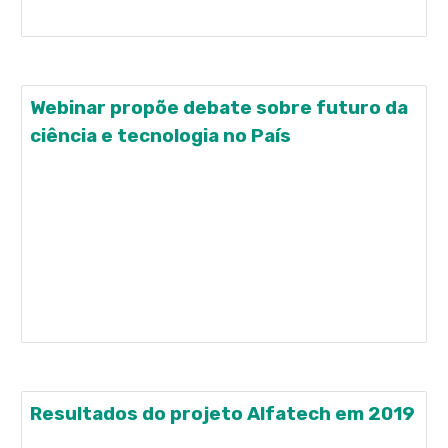
sobre os
Webinar propõe debate sobre futuro da
ciência e tecnologia no País
Vencedores do Prêmio CBMM comentam suas
experiências e discutem sobre o potencial inovador
das pesquisas brasileiras Líder mundial no
fornecimento de produtos e tecnologia do Nióbio, a
CBMM realizará no próximo dia 5 de agosto, às
16h30, um webinar com o epidemiologista Cesar
Gomes Victora; e o
Resultados do projeto Alfatech em 2019