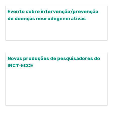
Evento sobre intervenção/prevenção
de doenças neurodegenerativas
Intervention & Prevention of Neurodegenerative
Disease: Building Resilience June 15; 23-25, 2021
Novas produções de pesquisadores do
INCT-ECCE
PROBABILITY DISCOUNTING AND ADHERENCE TO
PREVENTIVE BEHAVIORS DURING THE COVID-19
PANDEMIC Julio Camargo, Denise A. Passarelli,
Marlon A. de Oliveira, and Julio C. de Rose
Universidade Federal de São Carlos, Brazil