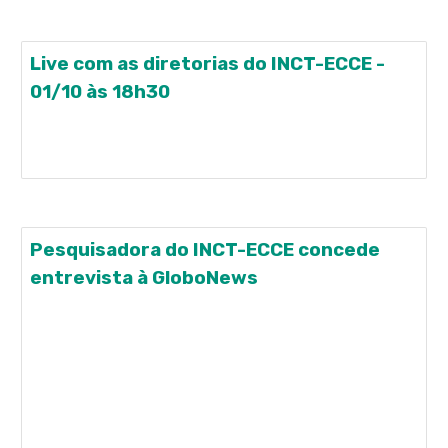
Live com as diretorias do INCT-ECCE -
01/10 às 18h30
Live com as diretorias do INCT-ECCE - 01/10 às
18h30
Pesquisadora do INCT-ECCE concede
entrevista à GloboNews
A pesquisador do INCT-ECCE, professora Dra. Maria
Martha Costa Hübner (USP-SP) concedeu
entrevista ao vivo no programa GNews em Ponto,
do canal de notícias GloboNews. A entrevista foi
conduzida pelos jornalistas José Roberto Burnier e
Julia Duailibi. Na entrevista, a Dra. Hübner falou