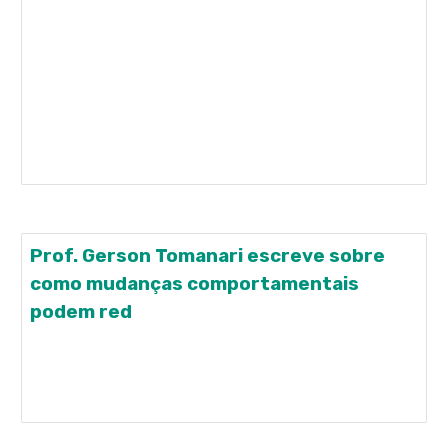
Último dia para votação é 31 de outubro! As
votações eletrônicas para nova Diretoria e cargos
eletivos do Conselho da SBP para o biênio
2022/2023 termina no dia 31/10/2021. A votação é
online e feita na área restrita ao associado no site
da SBP. Andreia Schmidt (USP/RP), Vice-Diretora
Executiva
Prof. Gerson Tomanari escreve sobre
como mudanças comportamentais
podem red
Veja a matéria completa no jornal da USP:
https://jornal.usp.br/artigos/estamos-todos-
exaustos-alguns-mais-exaustos-que-outros/