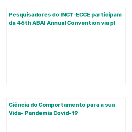
Pesquisadores do INCT-ECCE participam
da 46th ABAI Annual Convention via pl
Entre os dias 23 e 25 de maio de 2020, diversos
pesquisadores do INCT-ECCE irão participar 46th
ABAI Annual Convention, que este ano seria na
cidade de Washington, nos Estados Unidos, mas
que, devido à pandemia de COVID-19, será
realizada à distância, via plataforma digital.
Confira abaixo uma
Ciência do Comportamento para a sua
Vida- Pandemia Covid-19
O Instituto Nacional de Ciência e Tecnologia sobre