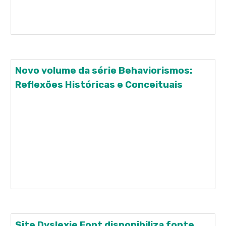
articulação entre aprendizagem acadêmica e
desenvolvimento socioemocional dos alunos
Novo volume da série Behaviorismos:
Reflexões Históricas e Conceituais
O volume III da série "Behaviorismos: Reflexões
Históricas e Conceituais", organizado por Diego
Zilio e Kester Carrara, foi publicado. Neste volume,
há um capítulo de Júlio de Rose e Bill McIlvane
intitulado "Murray Sidman (1923-2019): Das leis do
comportamento individual à análise
comportamental
Site Dyslexie Font disponibiliza fonte