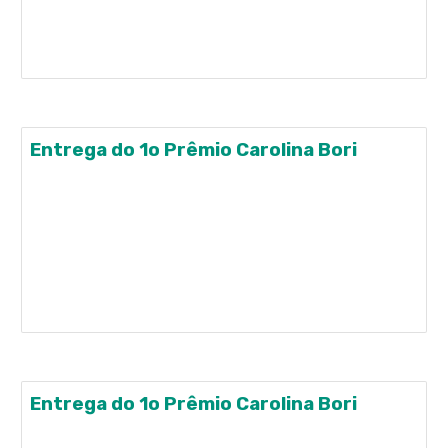
vocabulário em língua estrangeira em crianças da
rede pública de ensino. Este é o objetivo da
pesquisa de mestrado
Entrega do 1o Prêmio Carolina Bori
SBPC realiza 2º Seminário “Mulheres e Meninas na
Ciência” no dia 11 de fevereiro Confira a matéria no
Jornal da Ciência
http://www.jornaldaciencia.org.br/sbpc-realiza-
2o-seminario-mulheres-e-meninas-na-ciencia-
no-dia-11-de-fevereiro/
Entrega do 1o Prêmio Carolina Bori
SBPC realiza 2º Seminário “Mulheres e Meninas na