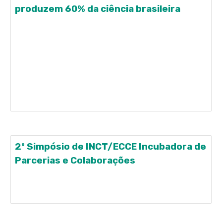
produzem 60% da ciência brasileira
JORNAL DA USP - 05/09/2019 15 universidades
públicas produzem 60% da ciência brasileira
Relatório da empresa Clarivate Analytics traça
cenário da produção científica nacional entre 2013
e 2018. Cientistas comemoram avanços, mas
temem impacto dos cortes orçamentários no
futuro Por Herton
2º Simpósio de INCT/ECCE Incubadora de
Parcerias e Colaborações
2º Simpósio de INCT/ECCE Incubadora de Parcerias
e Colaborações