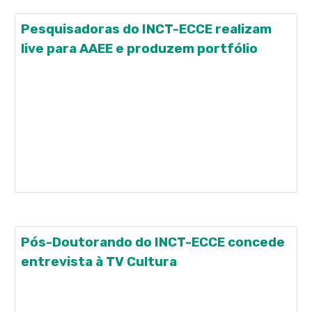
Pesquisadoras do INCT-ECCE realizam
live para AAEE e produzem portfólio
Nesta 6a feira, dia 18/12, às 19:30h, as
pesquisadoras do INCT-ECCE Ana Verdu, Raquel
Golfeto e Lídia Postalli realizaram uma live para a
Associação de Alunos, Ex-alunos, Familiares e
Amigos da Escola EPHETA. Os temas foram: 1.
Como aprendemos a ouvir e a falar; 2. Leitura e
Escrita; 3. A leitura
Pós-Doutorando do INCT-ECCE concede
entrevista à TV Cultura
06 de outubro de 2020 O pós-doutorando Julio
Camargo, do INCT-ECCE, concedeu entrevista ao