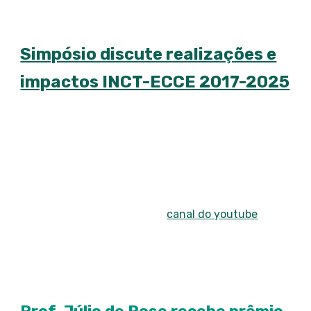
Simpósio discute realizações e
impactos INCT-ECCE 2017-2025
Simpósio do INCT-ECCE será realizado em São
Paulo, nos dias 10 a 13 de junho, para discutir as
realizações e impactos do período (2017-2025). O
evento incluirá apresentações orais de membros
pesquisadores e painéis de doutorandos. Vídeos
das apresentações serão disponibilizados
posteriormente no site e no
canal do youtube
do
INCT-ECCE.