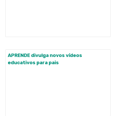
Comportamento, Cognição e Ensino (INCT-ECCE),
por meio de sua Diretoria de Pesquisa, convida a
todos para assistirem à série "Ciência do
Comportamento para a sua Vida", com vídeos onde
membros do INCT-ECCE discutem questões de
comportamento,
APRENDE divulga novos vídeos
educativos para pais
O APRENDE (UFPA) acaba de divulgar uma série de
vídeos para auxiliar as famílias de crianças com
necessidades especiais, que recebem intervenção
comportamental, a manterem as atividades com
seus filhos durante a pandemia da Covid-19. O
APRENDE, Projeto Atendimento e Pesquisa sobre
Aprendizagem e