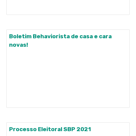
https://jornal.usp.br/artigos/pos-graduacao-no-
brasil-sem-plano-sem-rumo/
Boletim Behaviorista de casa e cara
novas!
O Boletim Behaviorista está agora de cara nova!
Além de novo formato, ganhou também uma nova
"residência" e foi morar no Instagram
(@boletimbehaviorista). O primeiro artigo é baseado
no mestrado da nossa querida Denise Passarelli,
que já foi publicado. E como a Denise é especialista
em mensagem
Processo Eleitoral SBP 2021