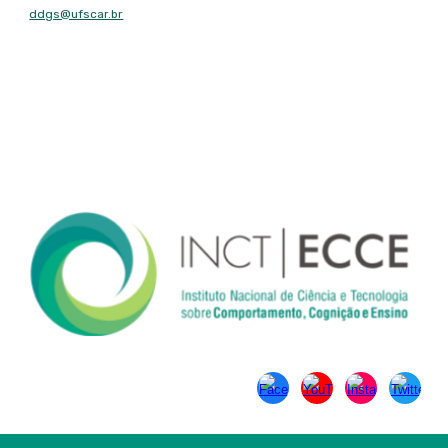
ddgs@ufscar.br
Contato
Tel: (16) 3351-8492
Fax: (16) 3351-8492
Endereço
Rodovia Washington Luís, km 235 - São Carlos, SP - CEP: 13565-
905