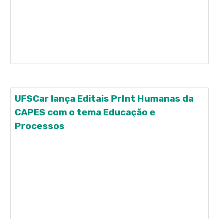
(UNESP-Bauru/INCT-ECCE) acaba de lançar o livro
"Interfaces da Psicologia do Desenvolvimento e da
Aprendizagem" pela Editora CRV. Almeida-Verdu
atuou como organizadora da obra e autora em um
dos sete capítulos do livro.
UFSCar lança Editais PrInt Humanas da
CAPES com o tema Educação e
Processos
A Universidade Federal de São Carlos (UFSCar),
sede do INCT-ECCE, acaba de lançar três Editais
PrInt Humanas da CAPES, para financiamento de
pesquisas com o tema Educação e Processos
Humanos para as Transformações Sociais. São três
modalidades distintas: Doutorado Sanduíche no
Exterior, Jovens