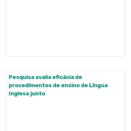
Trabalho conquistou 2º lugar no Prêmio Juarez
Aranha Ricardo, no âmbito da XLII Reunião Anual
da Sociedade Brasileira de Neurociência e
Comportamento (SBNeC) A memória de trabalho é
um componente cognitivo relacionado à memória
de curto prazo, que permite armazenamento e
processamento temporários
Pesquisa avalia eficácia de
procedimentos de ensino de Língua
Inglesa junto
Estudo foi premiado na 49ª Reunião Anual da
Sociedade Brasileira de Psicologia Avaliar a eficácia
de diferentes procedimentos de ensino – tato e
ouvinte – na aprendizagem de um pequeno