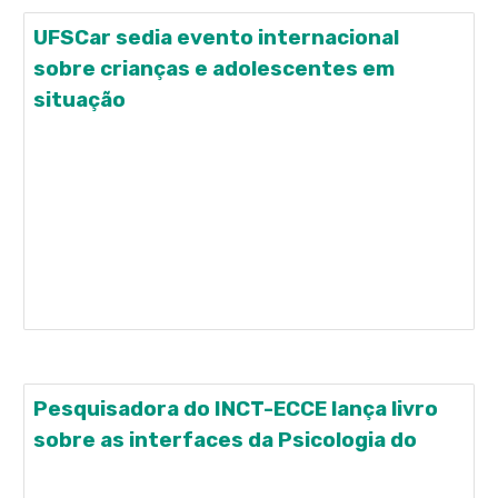
UFSCar sedia evento internacional
sobre crianças e adolescentes em
situação
De 20 a 30 de maio, acontece o primeiro ciclo da
Escola de Altos Estudos (EAE) - Crianças e
Adolescentes em Situação de Risco: Dimensões
Éticas, Intervenção e Inovação Científica, proposta
contemplada no Edital EAE nº 14/2018, da Capes, e
realizada pelos programas de pós-graduação em
Psicologia
Pesquisadora do INCT-ECCE lança livro
sobre as interfaces da Psicologia do
A pesquisadora Ana Claudia Moreira Almeida-Verdu