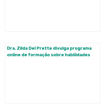
Jornal da Tarde da TV Cultura, na qual foram
discutidos os impactos da pandemia sobre a saúde
mental da população. Camargo também teve a
oportunidade de divulgar uma pesquisa que está
coordenando junto ao
Dra. Zilda Del Prette divulga programa
online de formação sobre habilidades
19 de outubro de 2020 Adotando o referencial
teórico prático o campo das HABILIDADES SOCIAIS
E COMPETÊNCIA SOCIAL, a Dra. Zilda Del Prette, do
INCT-ECCE, fará o lançamento de um programa
online de formação continuada de professores do
Ensino Fundamental, com 120 horas. O objetivo do
programa é