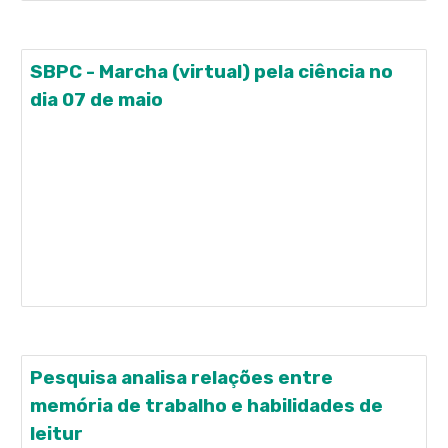
SBPC - Marcha (virtual) pela ciência no
dia 07 de maio
http://portal.sbpcnet.org.br/noticias/marcha-
virtual-pela-ciencia-no-brasil-envie-seu-video/
http://portal.sbpcnet.org.br/noticias/marcha-
virtual-pela-ciencia-no-brasil-envie-seu-video/ A
SBPC CONVIDA PARA MARCHA (VIRTUAL) PELA
CIÊNCIA NO DIA 07 DE MAIO! 1. Os temas centrais
da Marcha em 2020
Pesquisa analisa relações entre
memória de trabalho e habilidades de
leitur