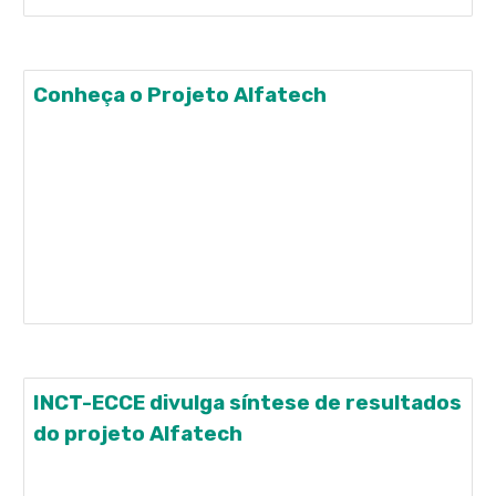
Conheça o Projeto Alfatech
Conheça o projeto Alfatech que auxilia crianças
com dificuldade de leitura e escrita a
desenvolverem esses repertórios. O projeto foi
desenvolvido pelo Time Enactus da UFABC, em
parceria com a Secretaria de Educação da
Prefeitura de Santo André e é coordenado pelo
pesquisador do INCT-ECCE 2014, Dr.
INCT-ECCE divulga síntese de resultados
do projeto Alfatech
O INCT-ECCE acaba de publicar uma síntese dos