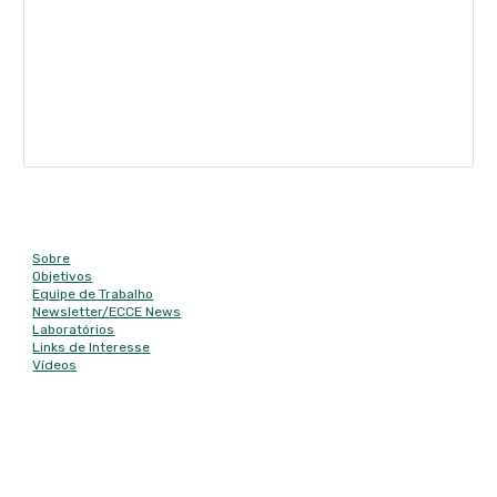
resultados da aplicação do ALEPP, no âmbito do
Termo de cooperação institucional celebrado entre
o Instituto / Universidade Federal de São Carlos, a
ENACTUS / Universidade Federal do ABC e a
Secretaria Municipal de Educação de Santo André
- SP, no
Mapa do site
Sobre
Objetivos
Equipe de Trabalho
Newsletter/
ECCE News
Laboratórios
Links de Interesse
Vídeos
Contato
E-mail