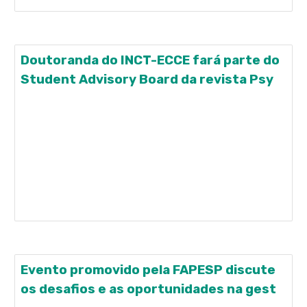
Doutoranda do INCT-ECCE fará parte do
Student Advisory Board da revista Psy
É com muito orgulho que o INCT-ECCE informa que
a doutoranda Táhcita Medrado Mizael (PPGPsi-
UFSCar) foi convidada para fazer parte do Student
Advisory Board do periódico Psychology of Women
Quarterly. Trata-se do principal periódico
internacional no campo dos Women's Studies, com
fator de impacto
Evento promovido pela FAPESP discute
os desafios e as oportunidades na gest