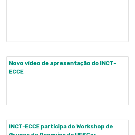
Ciência” no dia 11 de fevereiro Confira a matéria no
Jornal da Ciência
http://www.jornaldaciencia.org.br/sbpc-realiza-
2o-seminario-mulheres-e-meninas-na-ciencia-
no-dia-11-de-fevereiro/
Novo vídeo de apresentação do INCT-
ECCE
O INCT-ECCE divulga o seu novo vídeo
institucional, apresentando o programa e vários
projetos em andamento. CONFIRA!
INCT-ECCE participa do Workshop de