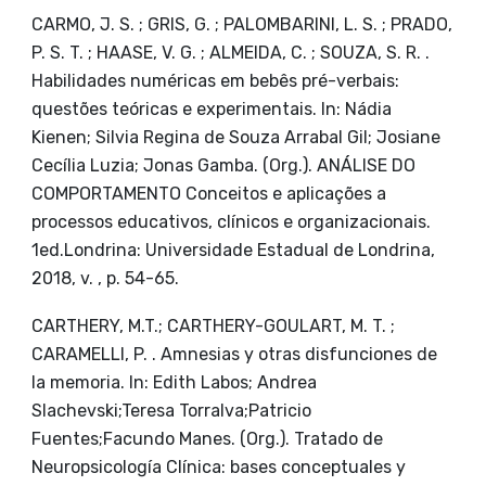
CARMO, J. S. ; GRIS, G. ; PALOMBARINI, L. S. ; PRADO,
P. S. T. ; HAASE, V. G. ; ALMEIDA, C. ; SOUZA, S. R. .
Habilidades numéricas em bebês pré-verbais:
questões teóricas e experimentais. In: Nádia
Kienen; Silvia Regina de Souza Arrabal Gil; Josiane
Cecília Luzia; Jonas Gamba. (Org.). ANÁLISE DO
COMPORTAMENTO Conceitos e aplicações a
processos educativos, clínicos e organizacionais.
1ed.Londrina: Universidade Estadual de Londrina,
2018, v. , p. 54-65.
CARTHERY, M.T.; CARTHERY-GOULART, M. T. ;
CARAMELLI, P. . Amnesias y otras disfunciones de
la memoria. In: Edith Labos; Andrea
Slachevski;Teresa Torralva;Patricio
Fuentes;Facundo Manes. (Org.). Tratado de
Neuropsicología Clínica: bases conceptuales y