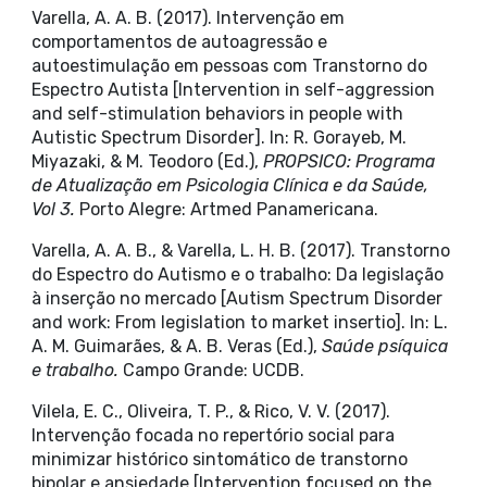
Varella, A. A. B. (2017). Intervenção em
comportamentos de autoagressão e
autoestimulação em pessoas com Transtorno do
Espectro Autista [Intervention in self-aggression
and self-stimulation behaviors in people with
Autistic Spectrum Disorder]. In: R. Gorayeb, M.
Miyazaki, & M. Teodoro (Ed.),
PROPSICO: Programa
de Atualização em Psicologia Clínica e da Saúde,
Vol 3.
Porto Alegre: Artmed Panamericana.
Varella, A. A. B., & Varella, L. H. B. (2017). Transtorno
do Espectro do Autismo e o trabalho: Da legislação
à inserção no mercado [Autism Spectrum Disorder
and work: From legislation to market insertio]. In: L.
A. M. Guimarães, & A. B. Veras (Ed.),
Saúde psíquica
e trabalho.
Campo Grande: UCDB.
Vilela, E. C., Oliveira, T. P., & Rico, V. V. (2017).
Intervenção focada no repertório social para
minimizar histórico sintomático de transtorno
bipolar e ansiedade [Intervention focused on the