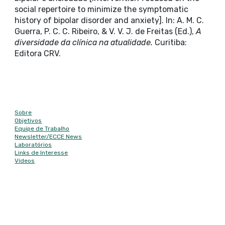
social repertoire to minimize the symptomatic
history of bipolar disorder and anxiety]. In: A. M. C.
Guerra, P. C. C. Ribeiro, & V. V. J. de Freitas (Ed.),
A
diversidade da clínica na atualidade.
Curitiba:
Editora CRV.
Mapa do site
Sobre
Objetivos
Equipe de Trabalho
Newsletter/
ECCE News
Laboratórios
Links de Interesse
Vídeos
Contato
E-mail