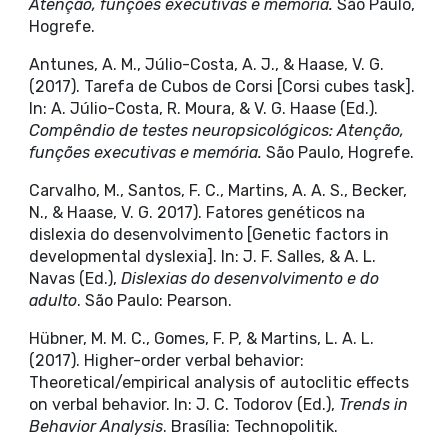
Atenção, funções executivas e memória.
São Paulo,
Hogrefe.
Antunes, A. M., Júlio-Costa, A. J., & Haase, V. G.
(2017). Tarefa de Cubos de Corsi [Corsi cubes task].
In: A. Júlio-Costa, R. Moura, & V. G. Haase (Ed.).
Compêndio de testes neuropsicológicos: Atenção,
funções executivas e memória.
São Paulo, Hogrefe.
Carvalho, M., Santos, F. C., Martins, A. A. S., Becker,
N., & Haase, V. G. 2017). Fatores genéticos na
dislexia do desenvolvimento [Genetic factors in
developmental dyslexia]. In: J. F. Salles, & A. L.
Navas (Ed.),
Dislexias do desenvolvimento e do
adulto
. São Paulo: Pearson.
Hübner, M. M. C., Gomes, F. P, & Martins, L. A. L.
(2017). Higher-order verbal behavior:
Theoretical/empirical analysis of autoclitic effects
on verbal behavior. In: J. C. Todorov (Ed.),
Trends in
Behavior Analysis
. Brasília: Technopolitik.