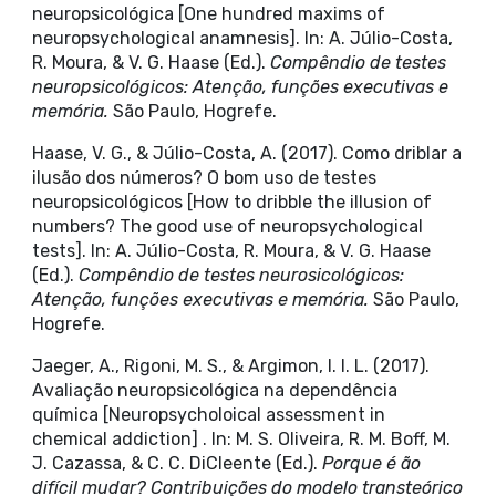
neuropsicológica [One hundred maxims of
neuropsychological anamnesis]. In: A. Júlio-Costa,
R. Moura, & V. G. Haase (Ed.).
Compêndio de testes
neuropsicológicos: Atenção, funções executivas e
memória.
São Paulo, Hogrefe.
Haase, V. G., & Júlio-Costa, A. (2017). Como driblar a
ilusão dos números? O bom uso de testes
neuropsicológicos [How to dribble the illusion of
numbers? The good use of neuropsychological
tests]. In: A. Júlio-Costa, R. Moura, & V. G. Haase
(Ed.).
Compêndio de testes neurosicológicos:
Atenção, funções executivas e memória.
São Paulo,
Hogrefe.
Jaeger, A., Rigoni, M. S., & Argimon, I. I. L. (2017).
Avaliação neuropsicológica na dependência
química [Neuropsycholoical assessment in
chemical addiction] . In: M. S. Oliveira, R. M. Boff, M.
J. Cazassa, & C. C. DiCleente (Ed.).
Porque é ão
difícil mudar? Contribuições do modelo transteórico