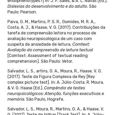
endophenotypes?] In: J. F. Sales, & A. L. Navas (Ed.),
Dislexias do desenvolvimento e do adulto
. São
Paulo: Pearson.
Paiva, G. M., Martins, P. S. R., Gomides, M. R. A.,
Costa, A. J., & Haase, V. G. (2017). Contribuições da
tarefa de compreensão leitora no processo de
avaliação neuropsicológica de um caso com
suspeita de ansiedade de leitura.
Comtext:
Avaliação da compreensão de leitura textual
[Comtext: Assessment of textual reading
comprehension]. São Paulo: Vetor.
Salvador, L. S., artins, G. A., Moura, R., Haase, V. G.
(2017). Teste da Figura Complexa de Rey [Rey
complex picture test]. In: A. Júlio-Costa, R. Moura,
& V. G. Haase (Ed.).
Compêndio de testes
neuropsicológicos: Atenção, funções executivas e
memória.
São Paulo, Hogrefe.
Salvador, L. S., Moura, R., Martins, G. A., & Haase, V.
G. (2017). Teste de trilhas [Track Test]. In: A. Júlio-