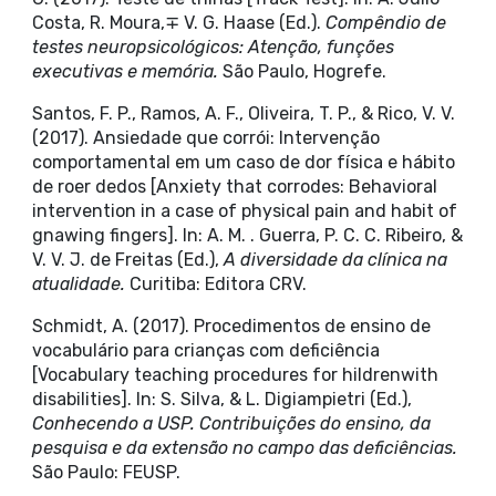
Costa, R. Moura,∓ V. G. Haase (Ed.).
Compêndio de
testes neuropsicológicos: Atenção, funções
executivas e memória.
São Paulo, Hogrefe.
Santos, F. P., Ramos, A. F., Oliveira, T. P., & Rico, V. V.
(2017). Ansiedade que corrói: Intervenção
comportamental em um caso de dor física e hábito
de roer dedos [Anxiety that corrodes: Behavioral
intervention in a case of physical pain and habit of
gnawing fingers]. In: A. M. . Guerra, P. C. C. Ribeiro, &
V. V. J. de Freitas (Ed.),
A diversidade da clínica na
atualidade.
Curitiba: Editora CRV.
Schmidt, A. (2017). Procedimentos de ensino de
vocabulário para crianças com deficiência
[Vocabulary teaching procedures for hildrenwith
disabilities]. In: S. Silva, & L. Digiampietri (Ed.),
Conhecendo a USP. Contribuições do ensino, da
pesquisa e da extensão no campo das deficiências.
São Paulo: FEUSP.