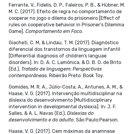
Ferrante, V., Fidelis, D. P., Faleiros, P. B., & Hübner, M.
M. C. (2017). Efeito de regra no comportamento de
cooperar no jogo o dilema do prisioneiro [Effect of
rules on cooperative behavior in Prisoner’s Dilemma
Game].
Comportamento em Foco
.
Giacheti, C. M, & Lindau, T. M. (2017). Diagnóstico
diferencial dos transtornos da linguagem infantil
[Differential diagnosis of children’s languae
disorders]. In: D. A. C. Lamônica, & D. B. O. de Brito
(Ed.),
Tratado de linguagem: Perspectivas
contemporâneas.
Ribeirão Preto: Book Toy.
Gomides, M. R. A., Júlio-Costa, A., Antunes, A. M., &
Haase, V. G. (2017). Intervenção multidisciplinar na
dislexia do desenvolvimento [Multidisciplinary
intervention in developmental dyslexia]. In: J. F.
Salles, & A. L. Navas (Ed.),
Dislexias do
desenvolvimento e do adulto
. São Paulo:Pearson.
Haase, V. G. (2017). Cem máximas da anamnese