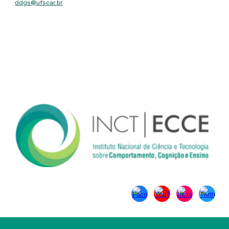
ddgs@ufscar.br
Contato
Tel: (16) 3351-8492
Fax: (16) 3351-8492
Endereço
Rodovia Washington Luís, km 235 - São Carlos, SP - CEP: 13565-
905