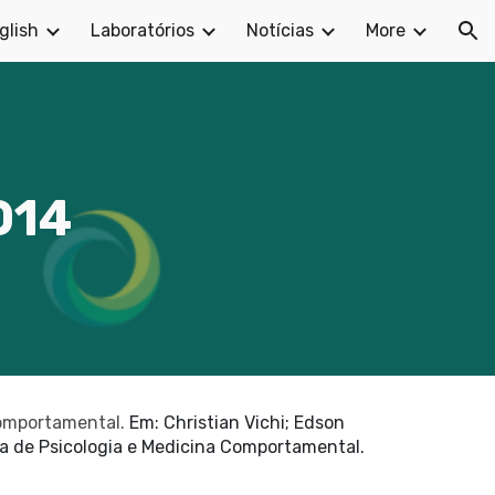
glish
Laboratórios
Notícias
More
ion
014
comportamental.
Em: Christian Vichi; Edson
ira de Psicologia e Medicina Comportamental.