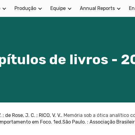
o
Produção
Equipe
Annual Reports
En
ip to main content
Skip to navigat
pítulos de livros - 2
 ; de Rose, J. C. ; RICO, V. V..
Memória sob a ótica analítico 
. Comportamento em Foco. 1ed.São Paulo. : Associação Brasile