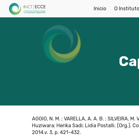
Inicio
O Institut
Sk
Ca
AGGIO, N. M. ; VARELLA, A. A. B. ; SILVEIRA, M. V.
Huziwara; Herika Sadi; Lidia Postalli. (Org.)
2014.v. 3, p. 421-432.