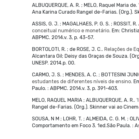
ALBUQUERQUE, A. R. ; MELO, Raquel Maria de.
Ana Karina Curado Rangel de-Farias. (Org.). Ski
ASSIS, G. J. ; MAGALHAES, P. G. S. ; ROSSIT, R. 
conceitual numérico e monetário.
Em: Christia
ABPMC. 2014.v. 3, p. 43-57.
BORTOLOTI, R. ; de ROSE, J. C..
Relações de E
Alcantara Gil; Deisy das Graças de Souza. (
UNESP. 2014.p. 00.
CARMO, J. S. ; MENDES, A. C. ; BOTTESINI JUNIOR
estudantes de diferentes níveis de ensino.
Em
Paulo. : ABPMC. 2014.v. 3, p. 391-403.
MELO, RAQUEL MARIA ; ALBUQUERQUE, A. R..
'
Rangel de-Farias. (Org.). Skinner vai ao Cinema 
SOUSA, N M ; LOHR, T. ; ALMEIDA, C. G. M. ; OLIVEI
Comportamento em Foco 3. 1ed.São Paula. : Ass