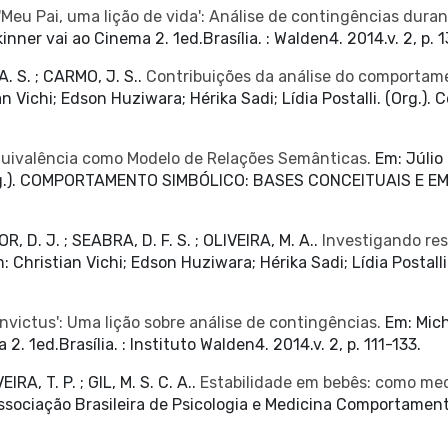
'Meu Pai, uma lição de vida': Análise de contingências duran
nner vai ao Cinema 2. 1ed.Brasília. : Walden4. 2014.v. 2, p. 
A. S. ; CARMO, J. S..
Contribuições da análise do comporta
n Vichi; Edson Huziwara; Hérika Sadi; Lídia Postalli. (Org.)
quivalência como Modelo de Relações Semânticas.
Em: Júlio 
Org.). COMPORTAMENTO SIMBÓLICO: BASES CONCEITUAIS E EMPÍR
, D. J. ; SEABRA, D. F. S. ; OLIVEIRA, M. A..
Investigando re
: Christian Vichi; Edson Huziwara; Hérika Sadi; Lídia Postal
Invictus': Uma lição sobre análise de contingências.
Em: Mich
2. 1ed.Brasília. : Instituto Walden4. 2014.v. 2, p. 111-133.
RA, T. P. ; GIL, M. S. C. A..
Estabilidade em bebês: como med
ociação Brasileira de Psicologia e Medicina Comportamental