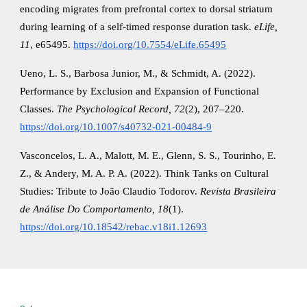
encoding migrates from prefrontal cortex to dorsal striatum
during learning of a self-timed response duration task.
eLife,
11
, e65495.
https://doi.org/10.7554/eLife.65495
Ueno, L. S., Barbosa Junior, M., & Schmidt, A. (2022).
Performance by Exclusion and Expansion of Functional
Classes.
The Psychological Record, 72
(2), 207–220.
https://doi.org/10.1007/s40732-021-00484-9
Vasconcelos, L. A., Malott, M. E., Glenn, S. S., Tourinho, E.
Z., & Andery, M. A. P. A. (2022). Think Tanks on Cultural
Studies: Tribute to João Claudio Todorov.
Revista Brasileira
de Análise Do Comportamento, 18
(1).
https://doi.org/10.18542/rebac.v18i1.12693
Mapa do site