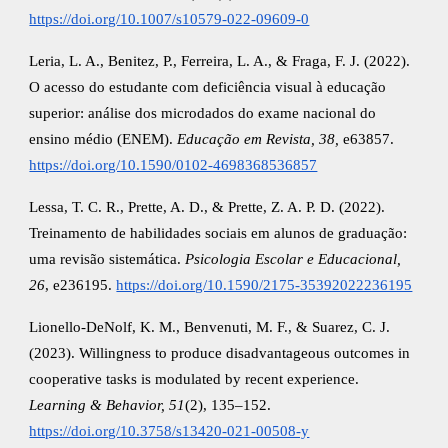
https://doi.org/10.1007/s10579-022-09609-0
Leria, L. A., Benitez, P., Ferreira, L. A., & Fraga, F. J. (2022).
O acesso do estudante com deficiência visual à educação
superior: análise dos microdados do exame nacional do
ensino médio (ENEM).
Educação em Revista, 38,
e63857.
https://doi.org/10.1590/0102-4698368536857
Lessa, T. C. R., Prette, A. D., & Prette, Z. A. P. D. (2022).
Treinamento de habilidades sociais em alunos de graduação:
uma revisão sistemática.
Psicologia Escolar e Educacional,
26
, e236195.
https://doi.org/10.1590/2175-35392022236195
Lionello-DeNolf, K. M., Benvenuti, M. F., & Suarez, C. J.
(2023). Willingness to produce disadvantageous outcomes in
cooperative tasks is modulated by recent experience.
Learning & Behavior, 51
(2), 135–152.
https://doi.org/10.3758/s13420-021-00508-y