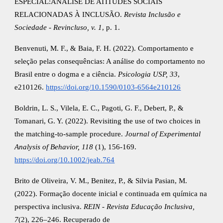
ESPECIAL:ANÁLISE DE ATITUDES SOCIAIS
RELACIONADAS À INCLUSÃO.
Revista Inclusão e
Sociedade - Revincluso, v. 1
, p. 1.
Benvenuti, M. F., & Baia, F. H. (2022). Comportamento e
seleção pelas consequências: A análise do comportamento no
Brasil entre o dogma e a ciência.
Psicologia USP, 33
,
e210126.
https://doi.org/10.1590/0103-6564e210126
Boldrin, L. S., Vilela, E. C., Pagoti, G. F., Debert, P., &
Tomanari, G. Y. (2022). Revisiting the use of two choices in
the matching‐to‐sample procedure.
Journal of Experimental
Analysis of Behavior, 118
(1), 156-169.
https://doi.org/10.1002/jeab.764
Brito de Oliveira, V. M., Benitez, P., & Silvia Pasian, M.
(2022). Formação docente inicial e continuada em química na
perspectiva inclusiva.
REIN - Revista Educação Inclusiva,
7
(2), 226–246. Recuperado de