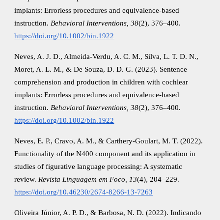
implants: Errorless procedures and equivalence‐based
instruction.
Behavioral Interventions, 38
(2), 376–400.
https://doi.org/10.1002/bin.1922
Neves, A. J. D., Almeida‐Verdu, A. C. M., Silva, L. T. D. N.,
Moret, A. L. M., & De Souza, D. D. G. (2023). Sentence
comprehension and production in children with cochlear
implants: Errorless procedures and equivalence‐based
instruction.
Behavioral Interventions, 38
(2), 376–400.
https://doi.org/10.1002/bin.1922
Neves, E. P., Cravo, A. M., & Carthery-Goulart, M. T. (2022).
Functionality of the N400 component and its application in
studies of figurative language processing: A systematic
review.
Revista Linguagem em Foco, 13
(4), 204–229.
https://doi.org/10.46230/2674-8266-13-7263
Oliveira Júnior, A. P. D., & Barbosa, N. D. (2022). Indicando