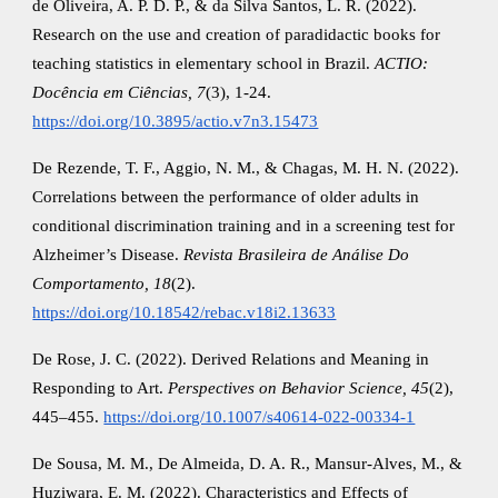
de Oliveira, A. P. D. P., & da Silva Santos, L. R. (2022).
Research on the use and creation of paradidactic books for
teaching statistics in elementary school in Brazil.
ACTIO:
Docência em Ciências, 7
(3), 1-24.
https://doi.org/10.3895/actio.v7n3.15473
De Rezende, T. F., Aggio, N. M., & Chagas, M. H. N. (2022).
Correlations between the performance of older adults in
conditional discrimination training and in a screening test for
Alzheimer’s Disease.
Revista Brasileira de Análise Do
Comportamento, 18
(2).
https://doi.org/10.18542/rebac.v18i2.13633
De Rose, J. C. (2022). Derived Relations and Meaning in
Responding to Art.
Perspectives on Behavior Science, 45
(2),
445–455.
https://doi.org/10.1007/s40614-022-00334-1
De Sousa, M. M., De Almeida, D. A. R., Mansur-Alves, M., &
Huziwara, E. M. (2022). Characteristics and Effects of