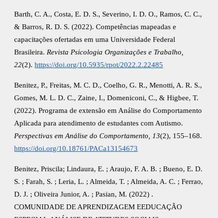
Barth, C. A., Costa, E. D. S., Severino, I. D. O., Ramos, C. C.,
& Barros, R. D. S. (2022). Competências mapeadas e
capacitações ofertadas em uma Universidade Federal
Brasileira.
Revista Psicologia Organizações e Trabalho,
22
(2).
https://doi.org/10.5935/rpot/2022.2.22485
Benitez, P., Freitas, M. C. D., Coelho, G. R., Menotti, A. R. S.,
Gomes, M. L. D. C., Zaine, I., Domeniconi, C., & Higbee, T.
(2022). Programa de extensão em Análise do Comportamento
Aplicada para atendimento de estudantes com Autismo.
Perspectivas em Análise do Comportamento, 13
(2), 155–168.
https://doi.org/10.18761/PACa13154673
Benitez, Priscila; Lindaura, E. ; Araujo, F. A. B. ; Bueno, E. D.
S. ; Farah, S. ; Leria, L. ; Almeida, T. ; Almeida, A. C. ; Ferrao,
D. J. ; Oliveira Junior, A. ; Pasian, M. (2022) .
COMUNIDADE DE APRENDIZAGEM EEDUCAÇÃO