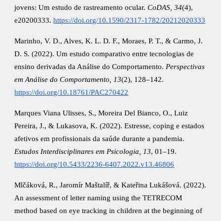
jovens: Um estudo de rastreamento ocular.
CoDAS, 34
(4),
e20200333.
https://doi.org/10.1590/2317-1782/20212020333
Marinho, V. D., Alves, K. L. D. F., Moraes, P. T., & Carmo, J.
D. S. (2022). Um estudo comparativo entre tecnologias de
ensino derivadas da Análise do Comportamento.
Perspectivas
em Análise do Comportamento, 13
(2), 128–142.
https://doi.org/10.18761/PAC270422
Marques Viana Ulisses, S., Moreira Del Bianco, O., Luiz
Pereira, J., & Lukasova, K. (2022). Estresse, coping e estados
afetivos em profissionais da saúde durante a pandemia.
Estudos Interdisciplinares em Psicologia, 13
, 01–19.
https://doi.org/10.5433/2236-6407.2022.v13.46806
Mlčáková, R., Jaromír Maštalíř, & Kateřina Lukášová. (2022).
An assessment of letter naming using the TETRECOM
method based on eye tracking in children at the beginning of