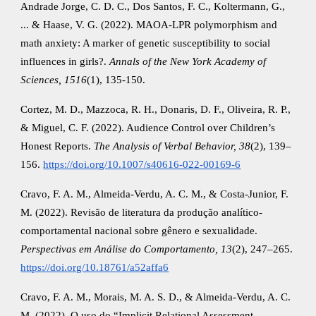
Andrade Jorge, C. D. C., Dos Santos, F. C., Koltermann, G.,
... & Haase, V. G. (2022). MAOA‐LPR polymorphism and
math anxiety: A marker of genetic susceptibility to social
influences in girls?.
Annals of the New York Academy of
Sciences, 1516
(1), 135-150.
Cortez, M. D., Mazzoca, R. H., Donaris, D. F., Oliveira, R. P.,
& Miguel, C. F. (2022). Audience Control over Children’s
Honest Reports.
The Analysis of Verbal Behavior, 38
(2), 139–
156.
https://doi.org/10.1007/s40616-022-00169-6
Cravo, F. A. M., Almeida-Verdu, A. C. M., & Costa-Junior, F.
M. (2022). Revisão de literatura da produção analítico-
comportamental nacional sobre gênero e sexualidade.
Perspectivas em Análise do Comportamento, 13
(2), 247–265.
https://doi.org/10.18761/a52affa6
Cravo, F. A. M., Morais, M. A. S. D., & Almeida-Verdu, A. C.
M. (2022). O uso do “Implicit Relational Assessment