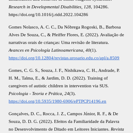
Research in Developmental Disabilities, 128
, 104286.
https://doi.org/10.1016/j.ridd.2022.104286
Gomes Nolasco, A. C. C., Da Nóbrega Rogoski, B., Barbosa
Alves De Souza, C., & Pfeiffer Flores, E. (2022). Avaliação de
narrativas orais de crianças: Uma revisão de literatura.
Avances en Psicología Latinoamericana, 40
(1).
https://doi.org/10.12804/revistas.urosario.edu.co/apl/a.8509
Gomes, C. G. S., Souza, J. F., Nishikawa, C. H., Andrade, P.
H. M., Talma, E., & Jardim, D. D. (2022). Training of
caregivers of autistic children in intervention via SUS.
Psicologia - Teoria e Prática, 24
(3).
https://doi.org/10.5935/1980-6906/ePTPCP14196.en
Gonçalves, D. C., Rocca, J. Z., Campos Júnior, R. F., & De
Souza, D. D. G. (2022). Efeitos da Familiaridade da Palavra
no Desenvolvimento de Ditado em Leitores Iniciantes.
Revista