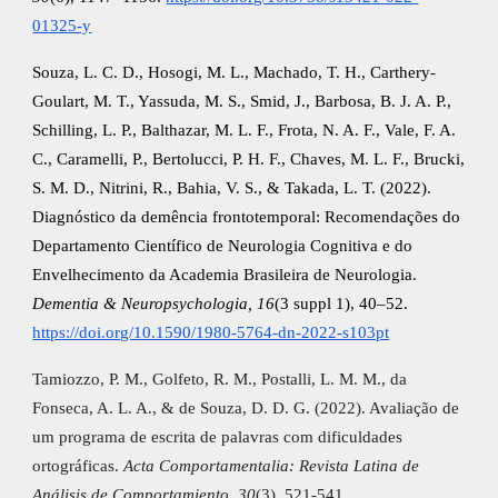
01325-y
Souza, L. C. D., Hosogi, M. L., Machado, T. H., Carthery-
Goulart, M. T., Yassuda, M. S., Smid, J., Barbosa, B. J. A. P.,
Schilling, L. P., Balthazar, M. L. F., Frota, N. A. F., Vale, F. A.
C., Caramelli, P., Bertolucci, P. H. F., Chaves, M. L. F., Brucki,
S. M. D., Nitrini, R., Bahia, V. S., & Takada, L. T. (2022).
Diagnóstico da demência frontotemporal: Recomendações do
Departamento Científico de Neurologia Cognitiva e do
Envelhecimento da Academia Brasileira de Neurologia.
Dementia & Neuropsychologia, 16
(3 suppl 1), 40–52.
https://doi.org/10.1590/1980-5764-dn-2022-s103pt
Tamiozzo, P. M., Golfeto, R. M., Postalli, L. M. M., da
Fonseca, A. L. A., & de Souza, D. D. G. (2022). Avaliação de
um programa de escrita de palavras com dificuldades
ortográficas.
Acta Comportamentalia: Revista Latina de
Análisis de Comportamiento
,
30
(3), 521-541.