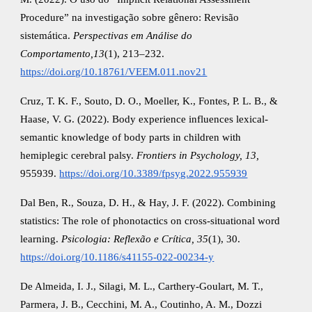
Procedure” na investigação sobre gênero: Revisão
sistemática.
Perspectivas em Análise do
Comportamento,13
(1), 213–232.
https://doi.org/10.18761/VEEM.011.nov21
Cruz, T. K. F., Souto, D. O., Moeller, K., Fontes, P. L. B., &
Haase, V. G. (2022). Body experience influences lexical-
semantic knowledge of body parts in children with
hemiplegic cerebral palsy.
Frontiers in Psychology, 13,
955939.
https://doi.org/10.3389/fpsyg.2022.955939
Dal Ben, R., Souza, D. H., & Hay, J. F. (2022). Combining
statistics: The role of phonotactics on cross-situational word
learning.
Psicologia: Reflexão e Crítica, 35
(1), 30.
https://doi.org/10.1186/s41155-022-00234-y
De Almeida, I. J., Silagi, M. L., Carthery-Goulart, M. T.,
Parmera, J. B., Cecchini, M. A., Coutinho, A. M., Dozzi