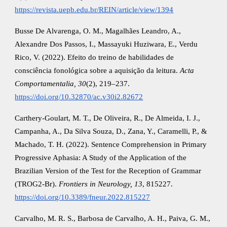
https://revista.uepb.edu.br/REIN/article/view/1394
Busse De Alvarenga, O. M., Magalhães Leandro, A.,
Alexandre Dos Passos, I., Massayuki Huziwara, E., Verdu
Rico, V. (2022). Efeito do treino de habilidades de
consciência fonológica sobre a aquisição da leitura.
Acta
Comportamentalia, 30
(2), 219–237.
https://doi.org/10.32870/ac.v30i2.82672
Carthery-Goulart, M. T., De Oliveira, R., De Almeida, I. J.,
Campanha, A., Da Silva Souza, D., Zana, Y., Caramelli, P., &
Machado, T. H. (2022). Sentence Comprehension in Primary
Progressive Aphasia: A Study of the Application of the
Brazilian Version of the Test for the Reception of Grammar
(TROG2-Br).
Frontiers in Neurology, 13
, 815227.
https://doi.org/10.3389/fneur.2022.815227
Carvalho, M. R. S., Barbosa de Carvalho, A. H., Paiva, G. M.,