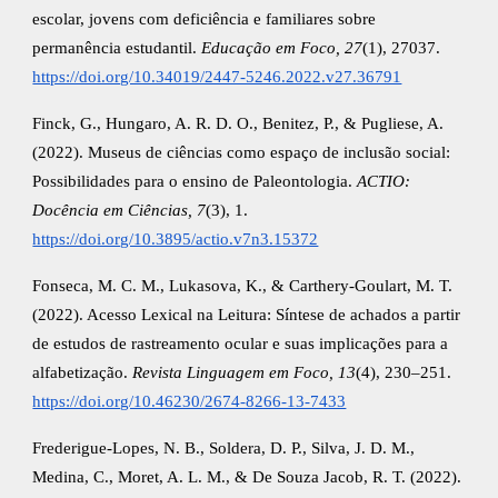
escolar, jovens com deficiência e familiares sobre
permanência estudantil.
Educação em Foco, 27
(1), 27037.
https://doi.org/10.34019/2447-5246.2022.v27.36791
Finck, G., Hungaro, A. R. D. O., Benitez, P., & Pugliese, A.
(2022). Museus de ciências como espaço de inclusão social:
Possibilidades para o ensino de Paleontologia.
ACTIO:
Docência em Ciências, 7
(3), 1.
https://doi.org/10.3895/actio.v7n3.15372
Fonseca, M. C. M., Lukasova, K., & Carthery-Goulart, M. T.
(2022). Acesso Lexical na Leitura: Síntese de achados a partir
de estudos de rastreamento ocular e suas implicações para a
alfabetização.
Revista Linguagem em Foco, 13
(4), 230–251.
https://doi.org/10.46230/2674-8266-13-7433
Frederigue-Lopes, N. B., Soldera, D. P., Silva, J. D. M.,
Medina, C., Moret, A. L. M., & De Souza Jacob, R. T. (2022).