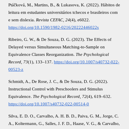
Ptáčková, M., Martins, B., & Lukasova, K. (2022). Hábitos de
leitura em estudantes universitários tchecos e brasileiros com
e sem dislexia.
Revista CEFAC, 24
(4), e6022.
https://doi.org/10.1590/1982-0216/20222446022s
Ribeiro, G. W., & De Souza, D. G. (2023). The Effects of
Delayed versus Simultaneous Matching-to-Sample on
Equivalence Classes Reorganization.
The Psychological
Record, 73
(1), 133–137.
https://doi.org/10.1007/s40732-022-
00523-z
Schmidt, A., De Rose, J. C., & De Souza, D. G. (2022).
Instructional Control with Preschoolers and Stimulus
Equivalence.
The Psychological Record, 72
(4), 619–632.
https://doi.org/10.1007/s40732-022-00514-0
Silva, E. D. O., Carvalho, A. H. B. D., Paiva, G. M., Jorge, C.
A., Koltermann, G., Salles, J. F. D., Haase, V. G., & Carvalho,