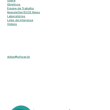
Sobre
Objetivos
Equipe de Trabalho
Newsletter/
ECCE News
Laboratórios
Links de Interesse
Vídeos
Contato
E-mail
ddgs@ufscar.br
Contato
Tel: (16) 3351-8492
Fax: (16) 3351-8492
Endereço
Rodovia Washington Luís, km 235 - São Carlos, SP - CEP: 13565-
905