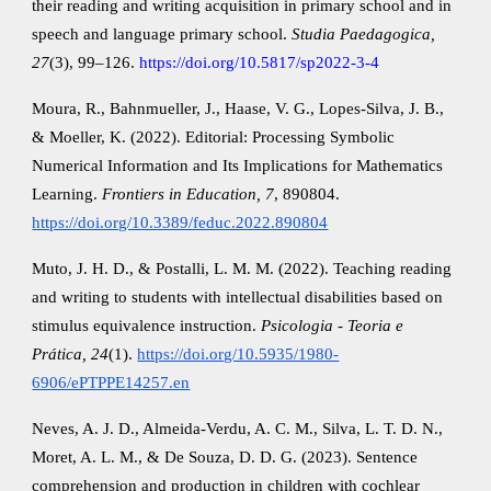
their reading and writing acquisition in primary school and in
speech and language primary school.
Studia Paedagogica,
27
(3), 99–126.
https://doi.org/10.5817/sp2022-3-4
Moura, R., Bahnmueller, J., Haase, V. G., Lopes-Silva, J. B.,
& Moeller, K. (2022). Editorial: Processing Symbolic
Numerical Information and Its Implications for Mathematics
Learning.
Frontiers in Education, 7
, 890804.
https://doi.org/10.3389/feduc.2022.890804
Muto, J. H. D., & Postalli, L. M. M. (2022). Teaching reading
and writing to students with intellectual disabilities based on
stimulus equivalence instruction.
Psicologia - Teoria e
Prática, 24
(1).
https://doi.org/10.5935/1980-
6906/ePTPPE14257.en
Neves, A. J. D., Almeida‐Verdu, A. C. M., Silva, L. T. D. N.,
Moret, A. L. M., & De Souza, D. D. G. (2023). Sentence
comprehension and production in children with cochlear