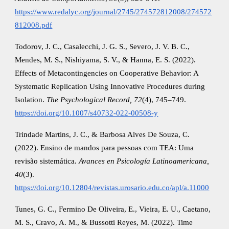
https://www.redalyc.org/journal/2745/274572812008/274572
812008.pdf
Todorov, J. C., Casalecchi, J. G. S., Severo, J. V. B. C.,
Mendes, M. S., Nishiyama, S. V., & Hanna, E. S. (2022).
Effects of Metacontingencies on Cooperative Behavior: A
Systematic Replication Using Innovative Procedures during
Isolation.
The Psychological Record, 72
(4), 745–749.
https://doi.org/10.1007/s40732-022-00508-y
Trindade Martins, J. C., & Barbosa Alves De Souza, C.
(2022). Ensino de mandos para pessoas com TEA: Uma
revisão sistemática.
Avances en Psicología Latinoamericana,
40
(3).
https://doi.org/10.12804/revistas.urosario.edu.co/apl/a.11000
Tunes, G. C., Fermino De Oliveira, E., Vieira, E. U., Caetano,
M. S., Cravo, A. M., & Bussotti Reyes, M. (2022). Time