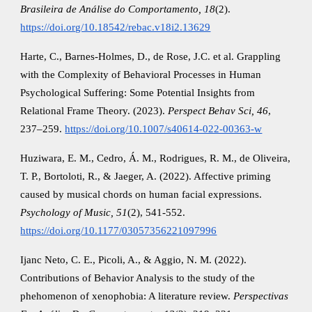
Brasileira de Análise do Comportamento, 18
(2).
https://doi.org/10.18542/rebac.v18i2.13629
Harte, C., Barnes-Holmes, D., de Rose, J.C. et al. Grappling
with the Complexity of Behavioral Processes in Human
Psychological Suffering: Some Potential Insights from
Relational Frame Theory. (2023).
Perspect Behav Sci, 46
,
237–259.
https://doi.org/10.1007/s40614-022-00363-w
Huziwara, E. M., Cedro, Á. M., Rodrigues, R. M., de Oliveira,
T. P., Bortoloti, R., & Jaeger, A. (2022). Affective priming
caused by musical chords on human facial expressions.
Psychology of Music, 51
(2), 541-552.
https://doi.org/10.1177/03057356221097996
Ijanc Neto, C. E., Picoli, A., & Aggio, N. M. (2022).
Contributions of Behavior Analysis to the study of the
phehomenon of xenophobia: A literature review.
Perspectivas