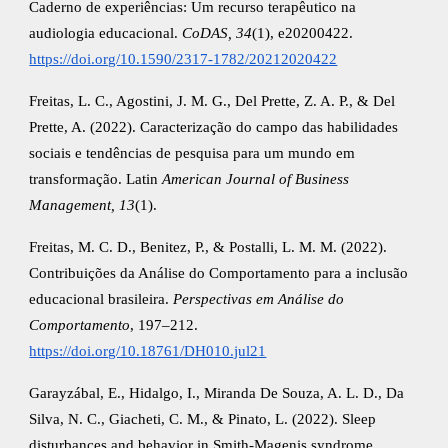
Caderno de experiências: Um recurso terapêutico na
audiologia educacional.
CoDAS, 34
(1), e20200422.
https://doi.org/10.1590/2317-1782/20212020422
Freitas, L. C., Agostini, J. M. G., Del Prette, Z. A. P., & Del
Prette, A. (2022). Caracterização do campo das habilidades
sociais e tendências de pesquisa para um mundo em
transformação. Latin
American Journal of Business
Management, 13
(1).
Freitas, M. C. D., Benitez, P., & Postalli, L. M. M. (2022).
Contribuições da Análise do Comportamento para a inclusão
educacional brasileira.
Perspectivas em Análise do
Comportamento
, 197–212.
https://doi.org/10.18761/DH010.jul21
Garayzábal, E., Hidalgo, I., Miranda De Souza, A. L. D., Da
Silva, N. C., Giacheti, C. M., & Pinato, L. (2022). Sleep
disturbances and behavior in Smith-Magenis syndrome.