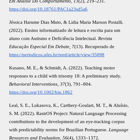
Em Análise Do Comportamento, 13
(2), 219–231.
https://doi.org/10.18761/PAC1a23sd5a6
Jéssica Harume Dias Muto, & Lidia Maria Marson Postalli.
(2022). Ensino informatizado de leitura e escrita para um
aluno com Autismo e Deficiência Intelectual.
Revista
Educação Especial Em Debate, 7
(13). Recuperado de
https://periodicos.ufes.br/reed/article/view/35098
Kusano, M. E., & Schmidt, A. (2022). Teaching motor
responses to a child with trisomy 18: A preliminary study.
Behavioral Interventions, 37
(3), 791–804.
https://doi.org/10.1002/bin.1862
Leal, S. E., Lukasova, K., Carthery-Goulart, M. T., & Aluísio,
S. M. (2022). RastrOS Project: Natural Language Processing
contributions to the development of an eye-tracking corpus
with predictability norms for Brazilian Portuguese.
Language
Resources and Evaluation, 56
(4), 1333–1372.