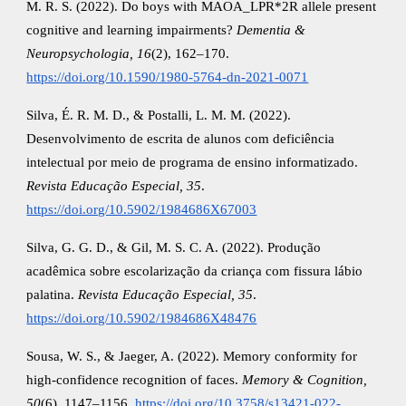
M. R. S. (2022). Do boys with MAOA_LPR*2R allele present
cognitive and learning impairments?
Dementia &
Neuropsychologia, 16
(2), 162–170.
https://doi.org/10.1590/1980-5764-dn-2021-0071
Silva, É. R. M. D., & Postalli, L. M. M. (2022).
Desenvolvimento de escrita de alunos com deficiência
intelectual por meio de programa de ensino informatizado.
Revista Educação Especial, 35
.
https://doi.org/10.5902/1984686X67003
Silva, G. G. D., & Gil, M. S. C. A. (2022). Produção
acadêmica sobre escolarização da criança com fissura lábio
palatina.
Revista Educação Especial, 35
.
https://doi.org/10.5902/1984686X48476
Sousa, W. S., & Jaeger, A. (2022). Memory conformity for
high-confidence recognition of faces.
Memory & Cognition,
50
(6), 1147–1156.
https://doi.org/10.3758/s13421-022-