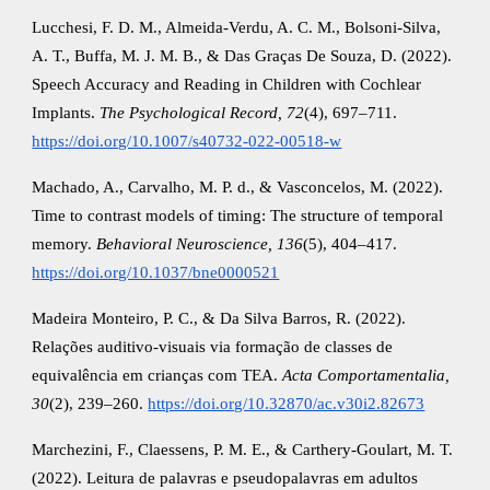
Lucchesi, F. D. M., Almeida-Verdu, A. C. M., Bolsoni-Silva,
A. T., Buffa, M. J. M. B., & Das Graças De Souza, D. (2022).
Speech Accuracy and Reading in Children with Cochlear
Implants.
The Psychological Record, 72
(4), 697–711.
https://doi.org/10.1007/s40732-022-00518-w
Machado, A., Carvalho, M. P. d., & Vasconcelos, M. (2022).
Time to contrast models of timing: The structure of temporal
memory.
Behavioral Neuroscience, 136
(5), 404–417.
https://doi.org/10.1037/bne0000521
Madeira Monteiro, P. C., & Da Silva Barros, R. (2022).
Relações auditivo-visuais via formação de classes de
equivalência em crianças com TEA.
Acta Comportamentalia,
30
(2), 239–260.
https://doi.org/10.32870/ac.v30i2.82673
Marchezini, F., Claessens, P. M. E., & Carthery-Goulart, M. T.
(2022). Leitura de palavras e pseudopalavras em adultos