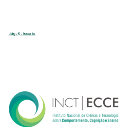
E-mail
ddgs@ufscar.br
Contato
Tel: (16) 3351-8492
Fax: (16) 3351-8492
Endereço
Rodovia Washington Luís, km 235 - São Carlos, SP - CEP: 13565-
905