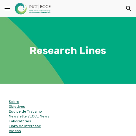
Skip to main content
Skip to navigation
Research Lines
Mapa do site
Sobre
Objetivos
Equipe de Trabalho
Newsletter/
ECCE News
Laboratórios
Links de Interesse
Vídeos
Contato