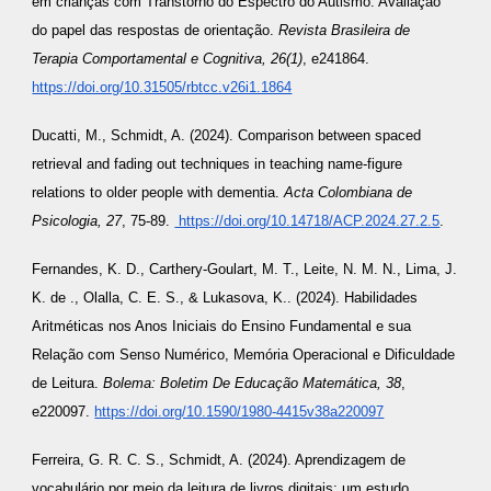
em crianças com Transtorno do Espectro do Autismo: Avaliação
do papel das respostas de orientação.
Revista Brasileira de
Terapia Comportamental e Cognitiva, 26(1)
, e241864.
https://doi.org/10.31505/rbtcc.v26i1.1864
Ducatti, M., Schmidt, A. (2024). Comparison between spaced
retrieval and fading out techniques in teaching name-figure
relations to older people with dementia.
Acta Colombiana de
Psicologia, 27
, 75-89.
https://doi.org/10.14718/ACP.2024.27.2.5
.
Fernandes, K. D., Carthery-Goulart, M. T., Leite, N. M. N., Lima, J.
K. de ., Olalla, C. E. S., & Lukasova, K.. (2024). Habilidades
Aritméticas nos Anos Iniciais do Ensino Fundamental e sua
Relação com Senso Numérico, Memória Operacional e Dificuldade
de Leitura.
Bolema: Boletim De Educação Matemática, 38
,
e220097.
https://doi.org/10.1590/1980-4415v38a220097
Ferreira, G. R. C. S., Schmidt, A. (2024). Aprendizagem de
vocabulário por meio da leitura de livros digitais: um estudo