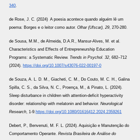
340
.
de Rose, J. C. (2024) A poesia acontece quando alguém lê um
poema: Borges e o leitor como autor.
Olhar (Ufscar), 29
, 270-280.
de Sousa, M.M., de Almeida, D.A.R., Mansur-Alves, M. et al.
Characteristics and Effects of Entrepreneurship Education
Programs: a Systematic Review.
Trends in Psychol. 32
, 682–712
(2024).
https://doi.org/10.1007/s43076-022-00197-0
de Souza, A. L. D. M., Giacheti, C. M., Do Couto, M. C. H., Galina
Spilla, C. S., da Silva, N. C., Proença, M., & Pinato, L. (2024).
Sleep disturbance in children with attention-deficit hyperactivity
disorder: relationship with melatonin and behavior.
Neurological
Research
, 1-9.
https://doi.org/10.1080/01616412.2024.2359261
Debert, P., Benvenuti, M. F. L. (2024). Aquisição e Manutenção do
Comportamento Operante.
Revista Brasileira de Análise do