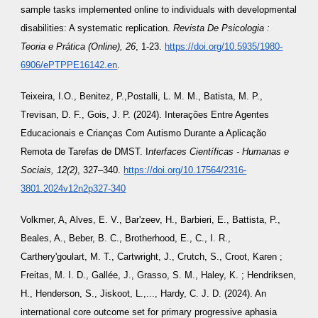
sample tasks implemented online to individuals with developmental
disabilities: A systematic replication.
Revista De Psicologia :
Teoria e Prática (Online), 26
, 1-23.
https://doi.org/10.5935/1980-
6906/ePTPPE16142.en
.
Teixeira, I.O., Benitez, P.,Postalli, L. M. M., Batista, M. P.,
Trevisan, D. F., Gois, J. P. (2024). Interações Entre Agentes
Educacionais e Crianças Com Autismo Durante a Aplicação
Remota de Tarefas de DMST. I
nterfaces Científicas - Humanas e
Sociais, 12(2)
, 327–340.
https://doi.org/10.17564/2316-
3801.2024v12n2p327-340
Volkmer, A, Alves, E. V., Bar'zeev, H., Barbieri, E., Battista, P.,
Beales, A., Beber, B. C., Brotherhood, E., C., I. R.,
Carthery'goulart, M. T., Cartwright, J., Crutch, S., Croot, Karen ;
Freitas, M. I. D., Gallée, J., Grasso, S. M., Haley, K. ; Hendriksen,
H., Henderson, S., Jiskoot, L.,..., Hardy, C. J. D. (2024). An
international core outcome set for primary progressive aphasia