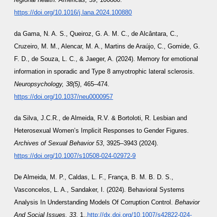
https://doi.org/10.1016/j.lana.2024.100880
da Gama, N. A. S., Queiroz, G. A. M. C., de Alcântara, C.,
Cruzeiro, M. M., Alencar, M. A., Martins de Araújo, C., Gomide, G.
F. D., de Souza, L. C., & Jaeger, A. (2024). Memory for emotional
information in sporadic and Type 8 amyotrophic lateral sclerosis.
Neuropsychology, 38(5)
, 465–474.
https://doi.org/10.1037/neu0000957
da Silva, J.C.R., de Almeida, R.V. & Bortoloti, R. Lesbian and
Heterosexual Women’s Implicit Responses to Gender Figures.
Archives of Sexual Behavior 53
, 3925–3943 (2024).
https://doi.org/10.1007/s10508-024-02972-9
De Almeida, M. P., Caldas, L. F., França, B. M. B. D. S.,
Vasconcelos, L. A., Sandaker, I. (2024). Behavioral Systems
Analysis In Understanding Models Of Corruption Control.
Behavior
And Social Issues, 33
, 1,.
http://dx.doi.org/10.1007/s42822-024-