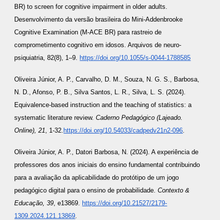
BR) to screen for cognitive impairment in older adults.
Desenvolvimento da versão brasileira do Mini-Addenbrooke
Cognitive Examination (M-ACE BR) para rastreio de
comprometimento cognitivo em idosos. Arquivos de neuro-
psiquiatria, 82(8), 1–9.
https://doi.org/10.1055/s-0044-1788585
Oliveira Júnior, A. P., Carvalho, D. M., Souza, N. G. S., Barbosa,
N. D., Afonso, P. B., Silva Santos, L. R., Silva, L. S. (2024).
Equivalence-based instruction and the teaching of statistics: a
systematic literature review.
Caderno Pedagógico (Lajeado.
Online), 21
, 1-32.
https://doi.org/10.54033/cadpedv21n2-096
.
Oliveira Júnior, A. P., Datori Barbosa, N. (2024). A experiência de
professores dos anos iniciais do ensino fundamental contribuindo
para a avaliação da aplicabilidade do protótipo de um jogo
pedagógico digital para o ensino de probabilidade.
Contexto &
Educação, 39
, e13869.
https://doi.org/10.21527/2179-
1309.2024.121.13869
.