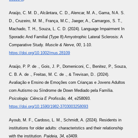
Araújo, C. M. D., Alcântara, C. D., Alencar, M. A., Gama, N A. S.
D., Cruzeiro, M. M., França, M.C., Jaeger, A., Camargos, S. T.,
Machado, T. H., Souza, L. C. D. (2024). Language Impairment In
Sporadic And Familial (Type 8) Amyotrophic Lateral Sclerosis: A
Comparative Study.
Muscle & Nerve, 00
, 1-10.
https://doi.org/10.1002/mus.28109
Araújo, P. P. de ., Gois, J. P., Domeniconi, C., Benitez, P., Souza,
C. B. A. de ., Freitas, M. C. de ., & Trevisan, D.. (2024).
Avaliação e Ensino de Emoções com Crianças e Jovens Adultos
com Autismo ou Síndrome de Down Mediado pela Família.
Psicologia: Ciência E Profissão, 44
, e258093.
https://doi.org/10.1590/1982-3703003258093
Ayoub, M. F., Cardoso, L. M., Schmidt, A. (2024). Residents in
institutions for older adults: characteristics and their relationship
with the institution.
Paideia, 34
, e3409.