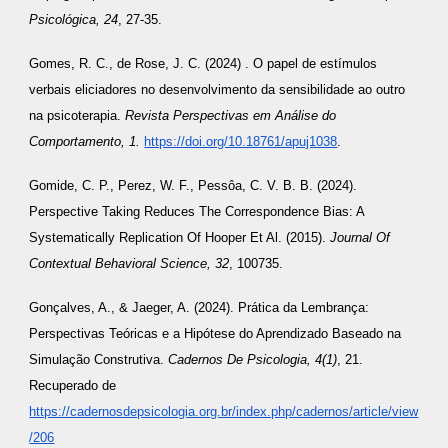
Psicológica, 24
, 27-35.
Gomes, R. C., de Rose, J. C. (2024) . O papel de estímulos
verbais eliciadores no desenvolvimento da sensibilidade ao outro
na psicoterapia.
Revista Perspectivas em Análise do
Comportamento, 1.
https://doi.org/10.18761/apuj1038
.
Gomide, C. P., Perez, W. F., Pessôa, C. V. B. B. (2024).
Perspective Taking Reduces The Correspondence Bias: A
Systematically Replication Of Hooper Et Al. (2015).
Journal Of
Contextual Behavioral Science, 32
, 100735.
Gonçalves, A., & Jaeger, A. (2024). Prática da Lembrança:
Perspectivas Teóricas e a Hipótese do Aprendizado Baseado na
Simulação Construtiva.
Cadernos De Psicologia, 4(1)
, 21.
Recuperado de
https://cadernosdepsicologia.org.br/index.php/cadernos/article/view
/206