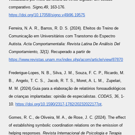
comparativo.
Signo,49
, 163-176.
https://doi.org/10.17058/signo.v49i96.19575
Ferreira, N. A. R., Barros, R. D. S. (2024). Efeitos do Treino de
Comunicação em Universitários com Transtorno do Espectro
Autista.
Acta Comportamentalia: Revista Latina De Análisis Del
Comportamiento, 32(1)
. Recuperado a partir de
https://www.revistas.unam.mx/index.php/acom/article/view/87870
Frederigue-Lopes, N. B., Silva, J. M., Souza, F. C. P., Ricardo, M.
B., Angelo, T. C. S., Jacob, R. T. S., Moret, A. L. M., Zupelari,
M. M. (2024).Guia para a elaboração de relatórios fonoaudiológicos
de crianças implantadas: opinião de especialistas.
CODAS, 36
, 1-
10.
https://doi.org/10.1590/2317-1782/20232022177pt
.
Gomes, R. C., de Oliveira, M. A., de Rose, J. C. (2024). The effect
of establishing symbolic coordination relations on the emission of
helping responses.
Revista Internacional de Psicologia e Terapia