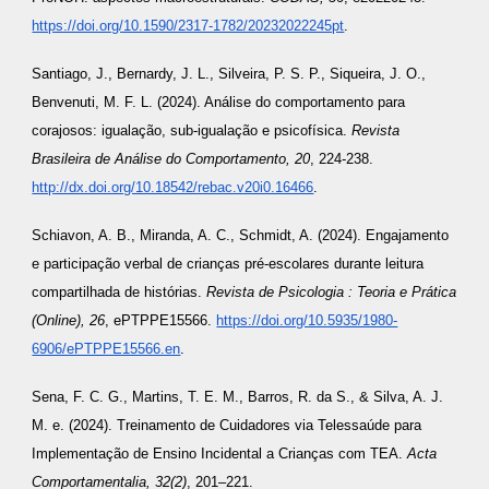
https://doi.org/10.1590/2317-1782/20232022245pt
.
Santiago, J., Bernardy, J. L., Silveira, P. S. P., Siqueira, J. O.,
Benvenuti, M. F. L. (2024). Análise do comportamento para
corajosos: igualação, sub-igualação e psicofísica.
Revista
Brasileira de Análise do Comportamento, 20
, 224-238.
http://dx.doi.org/10.18542/rebac.v20i0.16466
.
Schiavon, A. B., Miranda, A. C., Schmidt, A. (2024). Engajamento
e participação verbal de crianças pré-escolares durante leitura
compartilhada de histórias.
Revista de Psicologia : Teoria e Prática
(Online), 26
, ePTPPE15566.
https://doi.org/10.5935/1980-
6906/ePTPPE15566.en
.
Sena, F. C. G., Martins, T. E. M., Barros, R. da S., & Silva, A. J.
M. e. (2024). Treinamento de Cuidadores via Telessaúde para
Implementação de Ensino Incidental a Crianças com TEA.
Acta
Comportamentalia, 32(2)
, 201–221.