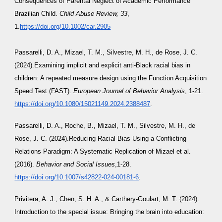
Consequences of Parental Neglect of Academic Performance
Brazilian Child.
Child Abuse Review, 33
,
1.
https://doi.org/10.1002/car.2905
Passarelli, D. A., Mizael, T. M., Silvestre, M. H., de Rose, J. C.
(2024).Examining implicit and explicit anti-Black racial bias in
children: A repeated measure design using the Function Acquisition
Speed Test (FAST).
European Journal of Behavior Analysis
, 1-21.
https://doi.org/10.1080/15021149.2024.2388487
.
Passarelli, D. A., Roche, B., Mizael, T. M., Silvestre, M. H., de
Rose, J. C. (2024).Reducing Racial Bias Using a Conflicting
Relations Paradigm: A Systematic Replication of Mizael et al.
(2016).
Behavior and Social Issues
,1-28.
https://doi.org/10.1007/s42822-024-00181-6
.
Privitera, A. J., Chen, S. H. A., & Carthery-Goulart, M. T. (2024).
Introduction to the special issue: Bringing the brain into education: