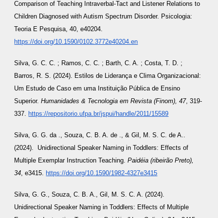
Comparison of Teaching Intraverbal-Tact and Listener Relations to
Children Diagnosed with Autism Spectrum Disorder. Psicologia:
Teoria E Pesquisa, 40, e40204.
https://doi.org/10.1590/0102.3772e40204.en
Silva, G. C. C. ; Ramos, C. C. ; Barth, C. A. ; Costa, T. D. ;
Barros, R. S. (2024). Estilos de Liderança e Clima Organizacional:
Um Estudo de Caso em uma Instituição Pública de Ensino
Superior.
Humanidades & Tecnologia em Revista (Finom), 47
, 319-
337.
https://repositorio.ufpa.br/jspui/handle/2011/15589
Silva, G. G. da ., Souza, C. B. A. de ., & Gil, M. S. C. de A..
(2024). Unidirectional Speaker Naming in Toddlers: Effects of
Multiple Exemplar Instruction Teaching.
Paidéia (ribeirão Preto),
34
, e3415.
https://doi.org/10.1590/1982-4327e3415
Silva, G. G., Souza, C. B. A., Gil, M. S. C. A. (2024).
Unidirectional Speaker Naming in Toddlers: Effects of Multiple