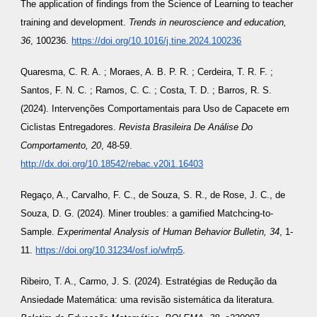
The application of findings from the Science of Learning to teacher
training and development.
Trends in neuroscience and education,
36
, 100236.
https://doi.org/10.1016/j.tine.2024.100236
Quaresma, C. R. A. ; Moraes, A. B. P. R. ; Cerdeira, T. R. F. ;
Santos, F. N. C. ; Ramos, C. C. ; Costa, T. D. ; Barros, R. S.
(2024). Intervenções Comportamentais para Uso de Capacete em
Ciclistas Entregadores.
Revista Brasileira De Análise Do
Comportamento, 20
, 48-59.
http://dx.doi.org/10.18542/rebac.v20i1.16403
Regaço, A., Carvalho, F. C., de Souza, S. R., de Rose, J. C., de
Souza, D. G. (2024). Miner troubles: a gamified Matchcing-to-
Sample.
Experimental Analysis of Human Behavior Bulletin, 34
, 1-
11.
https://doi.org/10.31234/osf.io/wfrp5
.
Ribeiro, T. A., Carmo, J. S. (2024). Estratégias de Redução da
Ansiedade Matemática: uma revisão sistemática da literatura.