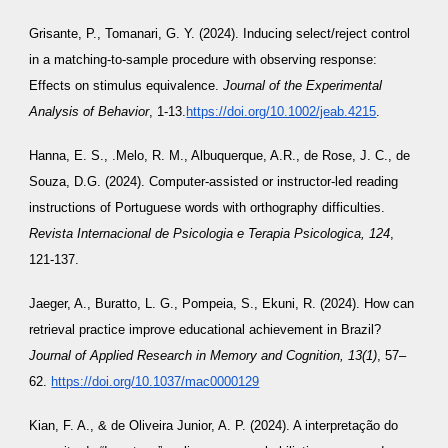
Grisante, P., Tomanari, G. Y. (2024). Inducing select/reject control
in a matching-to-sample procedure with observing response:
Effects on stimulus equivalence.
Journal of the Experimental
Analysis of Behavior
, 1-13.
https://doi.org/10.1002/jeab.4215
.
Hanna, E. S., .Melo, R. M., Albuquerque, A.R., de Rose, J. C., de
Souza, D.G. (2024). Computer-assisted or instructor-led reading
instructions of Portuguese words with orthography difficulties.
Revista Internacional de Psicologia e Terapia Psicologica, 124
,
121-137.
Jaeger, A., Buratto, L. G., Pompeia, S., Ekuni, R. (2024). How can
retrieval practice improve educational achievement in Brazil?
Journal of Applied Research in Memory and Cognition, 13(1)
, 57–
62.
https://doi.org/10.1037/mac0000129
Kian, F. A., & de Oliveira Junior, A. P. (2024). A interpretação do