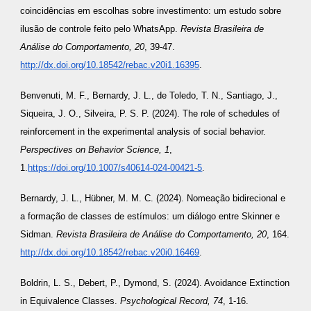
coincidências em escolhas sobre investimento: um estudo sobre
ilusão de controle feito pelo WhatsApp.
Revista Brasileira de
Análise do Comportamento, 20
, 39-47.
http://dx.doi.org/10.18542/rebac.v20i1.16395
.
Benvenuti, M. F., Bernardy, J. L., de Toledo, T. N., Santiago, J.,
Siqueira, J. O., Silveira, P. S. P. (2024). The role of schedules of
reinforcement in the experimental analysis of social behavior.
Perspectives on Behavior Science, 1
,
1.
https://doi.org/10.1007/s40614-024-00421-5
.
Bernardy, J. L., Hübner, M. M. C. (2024). Nomeação bidirecional e
a formação de classes de estímulos: um diálogo entre Skinner e
Sidman.
Revista Brasileira de Análise do Comportamento, 20
, 164.
http://dx.doi.org/10.18542/rebac.v20i0.16469
.
Boldrin, L. S., Debert, P., Dymond, S. (2024). Avoidance Extinction
in Equivalence Classes.
Psychological Record, 74
, 1-16.