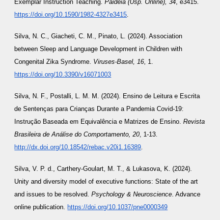
Exemplar Instruction Teaching.
Paidéia (Usp. Online), 34
, e3415.
https://doi.org/10.1590/1982-4327e3415
.
Silva, N. C., Giacheti, C. M., Pinato, L. (2024). Association
between Sleep and Language Development in Children with
Congenital Zika Syndrome.
Viruses-Basel, 16
, 1.
https://doi.org/10.3390/v16071003
Silva, N. F., Postalli, L. M. M. (2024). Ensino de Leitura e Escrita
de Sentenças para Crianças Durante a Pandemia Covid-19:
Instrução Baseada em Equivalência e Matrizes de Ensino.
Revista
Brasileira de Análise do Comportamento, 20
, 1-13.
http://dx.doi.org/10.18542/rebac.v20i1.16389
.
Silva, V. P. d., Carthery-Goulart, M. T., & Lukasova, K. (2024).
Unity and diversity model of executive functions: State of the art
and issues to be resolved.
Psychology & Neuroscience
. Advance
online publication.
https://doi.org/10.1037/pne0000349