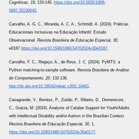
Cognitivas, 19
, 133-145.
https://doi.org/10.5935/1808-
5687.20230042
.
Carvalho, A. G. C., Miranda, A. C. A., Schmidt, A. (2024). Práticas
Educacionais Inclusivas na Educação Infantil: Estudo
Observacional.
Revista Brasileira de Educação Especial, 30
,
e0187.
https://doi.org/10.1590/1980-54702024v30e0187
.
Carvalho, F. C., Regaço, A., de Rose, J. C. (2024). PyMTS: a
Python matching-to-sample software.
Revista Brasileira de Análise
do Comportamento, 20
, 132-136.
http://dx.doi.org/10.18542/rebac.v20i1.16401
.
Casagrande, V., Benitez, P., Zutião, P., Ribeiro, D., Domeniconi,
C., Gracia, M. (2024). Analysis of Catalan Support for Youth/Adults
with Intellectual Disability and/or Autism in the Brazilian Context.
Revista Brasileira de Educação Especial, 30
, 1.
https://doi.org/10.1590/1980-54702024v30e0177
.