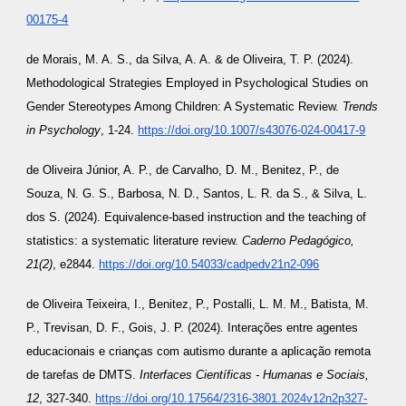
00175-4
de Morais, M. A. S., da Silva, A. A. & de Oliveira, T. P. (2024).
Methodological Strategies Employed in Psychological Studies on
Gender Stereotypes Among Children: A Systematic Review.
Trends
in Psychology
, 1-24.
https://doi.org/10.1007/s43076-024-00417-9
de Oliveira Júnior, A. P., de Carvalho, D. M., Benitez, P., de
Souza, N. G. S., Barbosa, N. D., Santos, L. R. da S., & Silva, L.
dos S. (2024). Equivalence-based instruction and the teaching of
statistics: a systematic literature review.
Caderno Pedagógico,
21(2)
, e2844.
https://doi.org/10.54033/cadpedv21n2-096
de Oliveira Teixeira, I., Benitez, P., Postalli, L. M. M., Batista, M.
P., Trevisan, D. F., Gois, J. P. (2024). Interações entre agentes
educacionais e crianças com autismo durante a aplicação remota
de tarefas de DMTS.
Interfaces Científicas - Humanas e Sociais,
12
, 327-340.
https://doi.org/10.17564/2316-3801.2024v12n2p327-