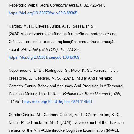
Repertório Verbal.
Acta Comportamentalia, 32
, 423-447.
https://doi.org/10.32870/ac.v32i3.88365
.
Nardez, M. H., Oliveira Júnior, A. P., Sessa, P. S.
(2024).Alfabetização científica na formação de professores de
Ciências: conceitos e suas implicações para a transformação
social.
PAIDÉI@ (SANTOS), 16
, 270-286.
https://doi.org/10.5281/zenodo.13845309
.
Nepomoceno, E. B., Rodrigues, S., Melo, K. S., Ferreira, T. L.,
Freestone, D., Caetano, M. S. (2024). Insular And Prelimbic
Cortices Control Behavioral Accuracy And Precision In A Temporal
Decision-Making Task In Rats.
Behavioural Brain Research, 465
,
114961.
https://doi.org/10.1016/j.bbr.2024.114961
.
Okada-Oliveira, M., Carthery-Goulart, M. T., César-Freitas, K. G.,
Nitrini, R., & Brucki, S. M. D. (2024). Development of the Brazilian
version of the Mini-Addenbrooke Cognitive Examination (M-ACE