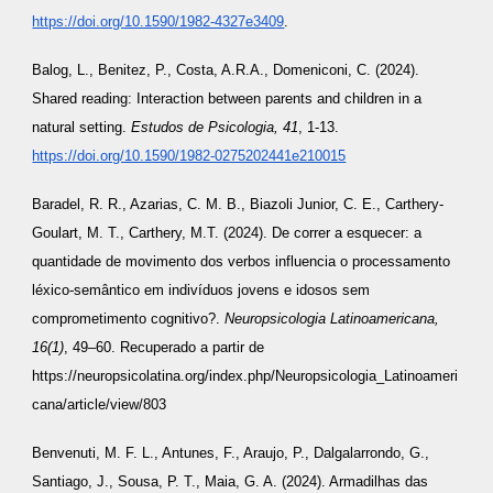
https://doi.org/10.1590/1982-4327e3409
.
Balog, L., Benitez, P., Costa, A.R.A., Domeniconi, C. (2024).
Shared reading: Interaction between parents and children in a
natural setting.
Estudos de Psicologia, 41
, 1-13.
https://doi.org/10.1590/1982-0275202441e210015
Baradel, R. R.
, Azarias, C. M. B., Biazoli Junior, C. E., Carthery-
Goulart, M. T.,
Carthery, M.T.
(2024). De correr a esquecer: a
quantidade de movimento dos verbos influencia o processamento
léxico-semântico em indivíduos jovens e idosos sem
comprometimento cognitivo?.
Neuropsicologia Latinoamericana,
16(1)
, 49–60. Recuperado a partir de
https://neuropsicolatina.org/index.php/Neuropsicologia_Latinoameri
cana/article/view/803
Benvenuti, M. F. L., Antunes, F., Araujo, P., Dalgalarrondo, G.,
Santiago, J., Sousa, P. T., Maia, G. A. (2024). Armadilhas das