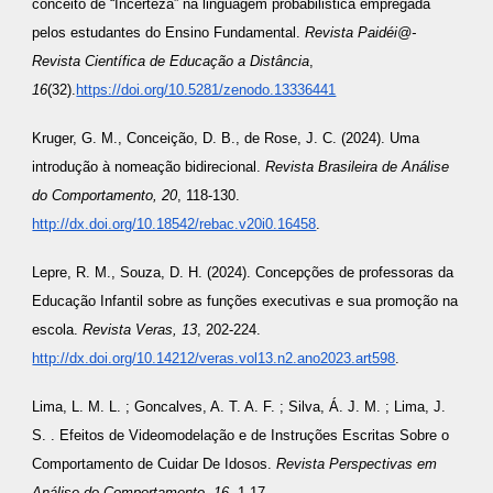
conceito de “Incerteza” na linguagem probabilistica empregada
pelos estudantes do Ensino Fundamental.
Revista Paidéi@-
Revista Científica de Educação a Distância
,
16
(32).
https://doi.org/10.5281/zenodo.13336441
Kruger, G. M., Conceição, D. B., de Rose, J. C. (2024). Uma
introdução à nomeação bidirecional.
Revista Brasileira de Análise
do Comportamento, 20
, 118-130.
http://dx.doi.org/10.18542/rebac.v20i0.16458
.
Lepre, R. M., Souza, D. H. (2024). Concepções de professoras da
Educação Infantil sobre as funções executivas e sua promoção na
escola.
Revista Veras, 13
, 202-224.
http://dx.doi.org/10.14212/veras.vol13.n2.ano2023.art598
.
Lima, L. M. L. ; Goncalves, A. T. A. F. ; Silva, Á. J. M. ; Lima, J.
S. . Efeitos de Videomodelação e de Instruções Escritas Sobre o
Comportamento de Cuidar De Idosos.
Revista Perspectivas em
Análise do Comportamento, 16
, 1-17.