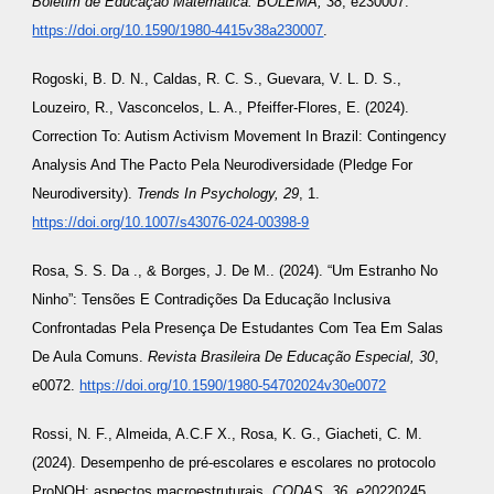
Boletim de Educação Matemática. BOLEMA, 38
, e230007.
https://doi.org/10.1590/1980-4415v38a230007
.
Rogoski, B. D. N., Caldas, R. C. S., Guevara, V. L. D. S.,
Louzeiro, R., Vasconcelos, L. A., Pfeiffer-Flores, E. (2024).
Correction To: Autism Activism Movement In Brazil: Contingency
Analysis And The Pacto Pela Neurodiversidade (Pledge For
Neurodiversity).
Trends In Psychology, 29
, 1.
https://doi.org/10.1007/s43076-024-00398-9
Rosa, S. S. Da ., & Borges, J. De M.. (2024). “Um Estranho No
Ninho”: Tensões E Contradições Da Educação Inclusiva
Confrontadas Pela Presença De Estudantes Com Tea Em Salas
De Aula Comuns.
Revista Brasileira De Educação Especial, 30
,
e0072.
https://doi.org/10.1590/1980-54702024v30e0072
Rossi, N. F.
, Almeida, A.C.F X., Rosa, K. G., Giacheti, C. M.
(2024). Desempenho de pré-escolares e escolares no protocolo
ProNOH: aspectos macroestruturais.
CODAS, 36
, e20220245.