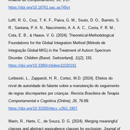
https://doi.org/10.18761.pac.as745vt
Loffi, R. G., Cruz, T. K. F., Paiva, G. M., Souto, D. O., Barreto, S.
R., Santana, P. A. N., Nascimento, A. A. A. C., Costa, F. R. M.,
Cota, E. B., & Haase, V. G. (2024). Theoretical-Methodological
Foundations for the Global Integration Method (Método de
Integração Global-MIG) in the Treatment of Autism Spectrum
Disorder.
Children (Basel, Switzerland), 11(2)
, 191.
https://doi.org/10.3390/children11020191
Lorbieski, L., Zapparoli, H. R., Cortez, M.D. (2024). Efeitos do
nível de autoridade do falante sobre a manutenção do seguimento
de regras discrepantes por crianças.
Revista Brasileira de Terapia
Comportamental e Cognitiva (Online), 26
, 76-89.
https://doi.org/10.31505/rbtcc.v26i1.1907
.
Marin, R., Harte, C., de Souza, D. G. (2024). Merging meaningful
classes and abstract equivalence classes by exclusion.
Journal of