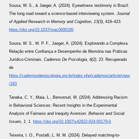
Sousa, W. S., & Jaeger, A. (2024). Eyewitness testimony in Brazil:
The long road toward a science-based interviewing system.
Journal
of Applied Research in Memory and Cognition, 13(3)
, 419–423.
https://doi.org/10.1037/mac0000185
Sousa, W. S., M. P. F., Jaeger, A. (2024). Explorando a Complexa
Relação entre Conﬁança e Desempenho de Memória nas Práticas
Jurídico-Criminais.
Cadernos De Psicologia, 4(2)
, 23. Recuperado
de
https://cadernosdepsicologia.org.br/index.php/cadernos/article/view
/183
Tanaka, C. Y., Maia, L., Benvenuti, M. (2024). Addressing Racism
in Behavioral Sciences: Recent Insights in the Experimental
Analysis of Fairness and Inequity Aversion.
Behavior and Social
Issues, 1
, 1.
https://doi.org/10.1007/s42822-024-00179-0
.
Teixeira, I. O., Postalli, L. M. M. (2024). Delayed matching-to-