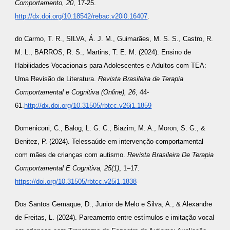
Comportamento, 20
, 17-25.
http://dx.doi.org/10.18542/rebac.v20i0.16407
.
do Carmo, T. R., SILVA, Á. J. M., Guimarães, M. S. S., Castro, R.
M. L., BARROS, R. S., Martins, T. E. M. (2024). Ensino de
Habilidades Vocacionais para Adolescentes e Adultos com TEA:
Uma Revisão de Literatura.
Revista Brasileira de Terapia
Comportamental e Cognitiva (Online), 26
, 44-
61.
http://dx.doi.org/10.31505/rbtcc.v26i1.1859
Domeniconi, C., Balog, L. G. C., Biazim, M. A., Moron, S. G., &
Benitez, P. (2024). Telessaúde em intervenção comportamental
com mães de crianças com autismo.
Revista Brasileira De Terapia
Comportamental E Cognitiva, 25(1)
, 1–17.
https://doi.org/10.31505/rbtcc.v25i1.1838
Dos Santos Gemaque, D., Junior de Melo e Silva, A., & Alexandre
de Freitas, L. (2024). Pareamento entre estímulos e imitação vocal