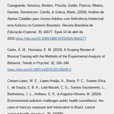
Casagrande, Veronica, Benitez, Priscila, Zutião, Patricia, Ribeiro,
Daniela, Domeniconi, Camila, & Gràcia, Marta. (2024). Análise de
Apoios Catalães para Jovens Adultos com Deficiência Intelectual
e/ou Autismo no Contexto Brasileiro.
Revista Brasileira de
Educação Especial, 30
, e0177. Epub 14 de abril de
2024.
https://doi.org/10.1590/1980-54702024v30e0177
Cedro, Á. M., Huziwara, E. M. (2024). A Scoping Review of
Musical Training with the Methods of the Experimental Analysis of
Behavior.
Trends in Psychol. 32
, 165–184.
https://doi.org/10.1007/s43076-022-00230-2
Crespo-Lopez, M. E., Lopes-Araújo, A., Basta, P. C., Soares-Silva,
I., de Souza, C. B. A., Leal-Nazaré, C. G., Santos-Sacramento, L.,
Barthelemy, J. L., Arrifano, G. P., & Augusto-Oliveira, M. (2024).
Environmental pollution challenges public health surveillance: the
case of mercury exposure and intoxication in Brazil.
Lancet
regional health. Americas, 39
, 100880.