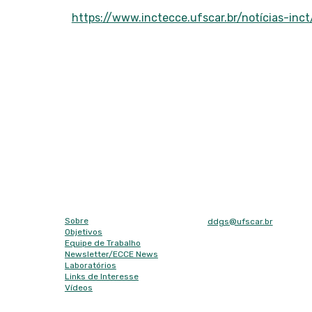
https://www.inctecce.ufscar.br/notícias-in
Mapa do site
E-mail
Sobre
ddgs@ufscar.br
Objetivos
Contato
Equipe de Trabalho
Tel: (16) 3351-8492
Newsletter/
ECCE News
Laboratórios
Fax: (16) 3351-8492
Links de Interesse
Endereço
Vídeos
Contato
Rodovia Washington Luís,