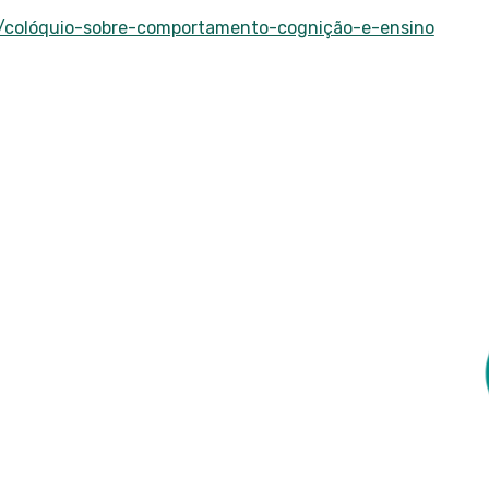
ct/colóquio-sobre-comportamento-cognição-e-ensino
 km 235 - São Carlos, SP - CEP: 13565-905