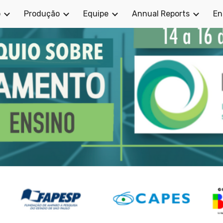
o
Produção
Equipe
Annual Reports
En
ip to main content
Skip to navigat