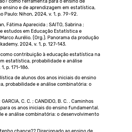
ção? como ferramenta para o ensino de
 de ensino e de aprendizagem em estatística,
 Paulo: Nihon, 2024, v. 1, p. 79-92.
an, Fátima Aparecida ; SAITO, Sabrina ;
o de estudos em Educação Estatística e
 Marco Aurélio. (Org.). Panorama da produção
demy, 2024, v. 1, p. 127-143.
s como contribuição à educação estatística na
m estatística, probabilidade e análise
1, p. 171-186.
ística de alunos dos anos iniciais do ensino
a, probabilidade e análise combinatória: o
 ; GARCIA, C. C. ; CANDIDO, B. C. . Caminhos
 para os anos iniciais do ensino fundamental.
ade e análise combinatória: o desenvolvimento
ue tenho chance?? Direcionado ao ensino de