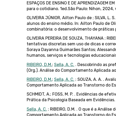
ESPAÇOS DE ENSINO E DE APRENDIZAGEM EM E
para o cotidiano. 1ed.São Paulo: Nihon, 2024, v.
OLIVEIRA JÚNIOR, Ailton Paulo de ; SILVA, L. 
alunos do ensino médio. In: Ailton Paulo de Ol
combinatória: o desenvolvimento de práticas p
OLIVEIRA PEREIRA DE SOUZA, THAYANA ; RIBEIR
tentativas discretas sem uso de dicas e corr
Soraya Dayanna Guimarães Santos; Alessandra 
humanos, serviços e tecnologias educacionais.
RIBEIRO, D.M.
;
Sella, A. C.
. Descobrindo as pref
(Org.). Análise do Comportamento Aplicada ao T
RIBEIRO, D.M.
;
Sella, A. C.
; SOUZA, A. A. . Aval
Comportamento Aplicada ao Transtorno do Espec
SCHMIDT, A.; FOSS, M. P. . Evidências de efeti
Prática da Psicologia Baseada em Evidências. 
Sella, A. C.
; RIBEIRO, D.M. . O que é a Análise
Comportamento Aplicada ao Transtorno do Espec