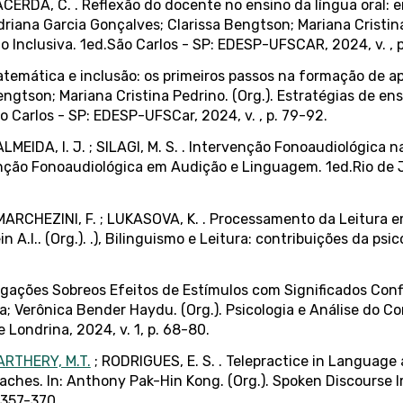
LACERDA, C. . Reflexão do docente no ensino da língua oral: 
driana Garcia Gonçalves; Clarissa Bengtson; Mariana Cristina
Inclusiva. 1ed.São Carlos - SP: EDESP-UFSCAR, 2024, v. , p
 matemática e inclusão: os primeiros passos na formação de a
ngtson; Mariana Cristina Pedrino. (Org.). Estratégias de ens
o Carlos - SP: EDESP-UFSCar, 2024, v. , p. 79-92.
MEIDA, I. J. ; SILAGI, M. S. . Intervenção Fonoaudiológica na
ervenção Fonoaudiológica em Audição e Linguagem. 1ed.Rio de J
ARCHEZINI, F. ; LUKASOVA, K. . Processamento da Leitura e
ein A.I.. (Org.). .), Bilinguismo e Leitura: contribuições da ps
stigações Sobreos Efeitos de Estímulos com Significados Co
ouza; Verônica Bender Haydu. (Org.). Psicologia e Análise do
 Londrina, 2024, v. 1, p. 68-80.
ARTHERY, M.T.
; RODRIGUES, E. S. . Telepractice in Language
aches. In: Anthony Pak-Hin Kong. (Org.). Spoken Discourse 
 357-370.