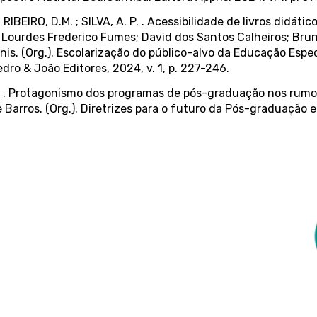
; RIBEIRO, D.M. ; SILVA, A. P. . Acessibilidade de livros didát
 de Lourdes Frederico Fumes; David dos Santos Calheiros; B
s. (Org.). Escolarização do público-alvo da Educação Espe
dro & João Editores, 2024, v. 1, p. 227-246.
F. . Protagonismo dos programas de pós-graduação nos rumos 
 Barros. (Org.). Diretrizes para o futuro da Pós-graduação em P
 km 235 - São Carlos, SP - CEP: 13565-905