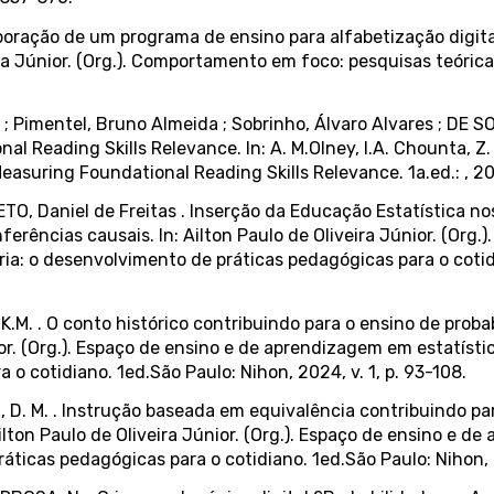
laboração de um programa de ensino para alfabetização digit
a Júnior. (Org.). Comportamento em foco: pesquisas teóricas
o ; Pimentel, Bruno Almeida ; Sobrinho, Álvaro Alvares ; D
eading Skills Relevance. In: A. M.Olney, I.A. Chounta, Z. Liu
uring Foundational Reading Skills Relevance. 1a.ed.: , 202
TO, Daniel de Freitas . Inserção da Educação Estatística no
inferências causais. In: Ailton Paulo de Oliveira Júnior. (Or
ria: o desenvolvimento de práticas pedagógicas para o cotidi
.M. . O conto histórico contribuindo para o ensino de probab
or. (Org.). Espaço de ensino e de aprendizagem em estatístic
o cotidiano. 1ed.São Paulo: Nihon, 2024, v. 1, p. 93-108.
 D. M. . Instrução baseada em equivalência contribuindo par
Ailton Paulo de Oliveira Júnior. (Org.). Espaço de ensino e d
áticas pedagógicas para o cotidiano. 1ed.São Paulo: Nihon, 2