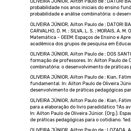
OLIVEIRA JÚNIOR, Ailton Paulo de ; DATORI BA
probabilidade nos anos iniciais do ensino fund
probabilidade e análise combinatória: o desenv
OLIVEIRA JÚNIOR, Ailton Paulo de ; DATORI BARB
CARVALHO, D. M. ; SILVA, L. S. ; MORAIS, A. M.
Matemática - GEEM: Espaços de Ensino e Apren
acadêmica dos grupos de pesquisa em Educação
OLIVEIRA JÚNIOR, Ailton Paulo de ; DOS SANTO
formação de professores. In: Ailton Paulo de O
combinatória: o desenvolvimento de práticas pe
OLIVEIRA JÚNIOR, Ailton Paulo de ; Kian, Fátim
fundamental. In: Ailton Paulo de Oliveira Júni
desenvolvimento de práticas pedagógicas para 
OLIVEIRA JÚNIOR, Ailton Paulo de ; Kian, Fátim
para a elaboração do livro paradidático ?As a
In: Ailton Paulo de Oliveira Júnior. (Org.). E
de práticas pedagógicas para o cotidiano. 1ed.
OLIVEIRA JÚNIOR, Ailton Paulo de ; LOZADA, A.