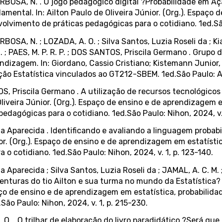
RBOSA, N. . O jogo pedagógico digital ?Probabilidade em A
amental. In: Ailton Paulo de Oliveira Júnior. (Org.). Espaço
olvimento de práticas pedagógicas para o cotidiano. 1ed.São
OSA, N. ; LOZADA, A. O. ; Silva Santos, Luzia Roseli da ; Ki
 O. ; PAES, M. P. R. P. ; DOS SANTOS, Priscila Germano . Grup
dizagem. In: Giordano, Cassio Cristiano; Kistemann Junior,
 Estatística vinculados ao GT212-SBEM. 1ed.São Paulo: Aka
S, Priscila Germano . A utilização de recursos tecnológico
liveira Júnior. (Org.). Espaço de ensino e de aprendizagem e
dagógicas para o cotidiano. 1ed.São Paulo: Nihon, 2024, v. 
a Aparecida . Identificando e avaliando a linguagem probabil
or. (Org.). Espaço de ensino e de aprendizagem em estatístic
o cotidiano. 1ed.São Paulo: Nihon, 2024, v. 1, p. 123-140.
a Aparecida ; Silva Santos, Luzia Roseli da ; JAMAL, A. C. M.
venturas do tio Ailton e sua turma no mundo da Estatística?
spaço de ensino e de aprendizagem em estatística, probabilid
São Paulo: Nihon, 2024, v. 1, p. 215-230.
 O. . O trilhar de elaboração do livro paradidático ?Será q