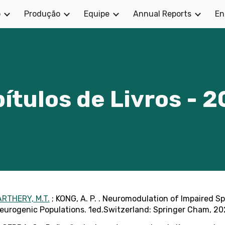
o
Produção
Equipe
Annual Reports
En
ip to main content
Skip to navigat
ítulos de Livros - 
RTHERY, M.T.
; KONG, A. P. . Neuromodulation of Impaired S
eurogenic Populations. 1ed.Switzerland: Springer Cham, 2024