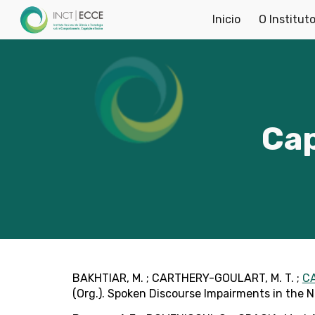
Inicio
O Institut
Sk
Cap
BAKHTIAR, M. ; CARTHERY-GOULART, M. T. ;
CA
(Org.). Spoken Discourse Impairments in the N