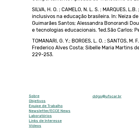
SILVA, H. O. ; CAMELO, N. L. S. ; MARQUES, L.B. 
inclusivos na educação brasileira. In: Neiza
Guimarães Santos; Alessandra Bonorandi Douni
e tecnologias educacionais. 1ed.São Carlos: Pe
TOMANARI, G. Y.; BORGES, L. O. ; SANTOS, M. 
Frederico Alves Costa; Sibelle Maria Martins de
229-253.
Mapa do site
E-mail
Sobre
ddgs@ufscar.br
Objetivos
Contato
Equipe de Trabalho
Tel: (16) 3351-8492
Newsletter/
ECCE News
Laboratórios
Fax: (16) 3351-8492
Links de Interesse
Endereço
Vídeos
Contato
Rodovia Washington Luís,