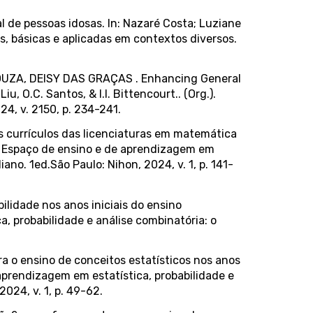
al de pessoas idosas. In: Nazaré Costa; Luziane
, básicas e aplicadas em contextos diversos.
E SOUZA, DEISY DAS GRAÇAS . Enhancing General
, O.C. Santos, & I.I. Bittencourt.. (Org.).
4, v. 2150, p. 234-241.
s currículos das licenciaturas em matemática
g.). Espaço de ensino e de aprendizagem em
ano. 1ed.São Paulo: Nihon, 2024, v. 1, p. 141-
ilidade nos anos iniciais do ensino
a, probabilidade e análise combinatória: o
a o ensino de conceitos estatísticos nos anos
e aprendizagem em estatística, probabilidade e
024, v. 1, p. 49-62.