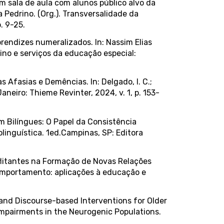
em sala de aula com alunos público alvo da
 Pedrino. (Org.). Transversalidade da
. 9-25.
prendizes numeralizados. In: Nassim Elias
ino e serviços da educação especial:
s Afasias e Demências. In: Delgado, I. C.;
aneiro: Thieme Revinter, 2024, v. 1, p. 153-
m Bilíngues: O Papel da Consistência
icolinguística. 1ed.Campinas, SP: Editora
nflitantes na Formação de Novas Relações
 Comportamento: aplicações à educação e
 and Discourse-based Interventions for Older
Impairments in the Neurogenic Populations.