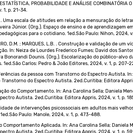
STATÍSTICA, PROBABILIDADE E ANÁLISE COMBINATÓRIA O d
 1, p. 21-34.
S. . Uma escala de atitudes em relação a mensuração do letr
iveira Júnior. (Org.). Espaço de ensino e de aprendizagem em 
edagógicas para o cotidiano. 1ed.São Paulo: Nihon, 2024, v. 
O, D.M. ; MARQUES, L.B. . Construção e validação de um ví
eção. In: Neiza de Lourdes Frederico Fumes; David dos Sant
Bonorandi Dounis. (Org.). Escolarização do público-alvo d
 1ed.São Carlos: Pedro & João Editores, 2024, v. 1, p. 207-2
erências da pessoa com Transtorno do Espectro Autista. In:
ranstorno do Espectro Autista. 2ed.Curitiba: Editora Appris,
iação do Comportamento. In: Ana Carolina Sella; Daniela Mend
tro Autista. 2ed.Curitiba: Editora Appris, 2024, v. 1, p. 1
vidade de intervenções psicossociais em adultos mais velhos 
1ed.São Paulo: Manole, 2024, v. 1, p. 473-488.
 do Comportamento Aplicada. In: Ana Carolina Sella; Daniela M
tro Autista. 2ed.Curitiba: Editora Appris, 2024, v. 1, p. 59