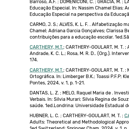
Barroso, A.F. ; DOMENICONI, C. ; GRACIA, M. ; 
Educação Especial. In: Nassim Chamel Elias; A
Educação Especial na perspectiva da Educação 
CARMO, J. S.; ALVES, K. L. F. . Alfabetização
Chamel; Adriana Garcia Gonçalves; Clarissa Be
contribuições para a educação escolar. 1ed.Sã
CARTHERY, M.T.
; CARTHERY-GOULART, M. T. ; AL
Andrade, K. C. L.; Rosa, M. R. D.. (Org.). Int
174.
CARTHERY, M.T.
; CARTHERY-GOULART, M. T. ; M
Ortográfica. In: Limberger B.K.; Toassi P.F.P; Kl
Pontes, 2024, v. 1, p. 1-21.
DANTAS, L. Z. ; MELO, Raquel Maria de . Inve
Verbais. In: Silvia Murari; Silvia Regina de S
saúde. 1ed.Londrina: Universidade Estadual de
HUBNER, L. C. ; CARTHERY-GOULART, M. T. ;
C
Adults: Theoretical and Methodological Appro
1ed.Switzerland: Springer Cham, 2024, v. 1, p.