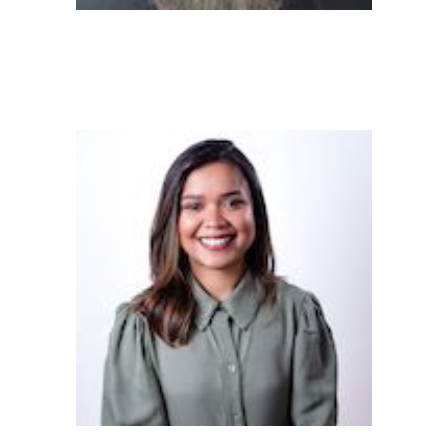
Rafael Diego Modenesi (Pós-
doutorando - bolsista CNPq)