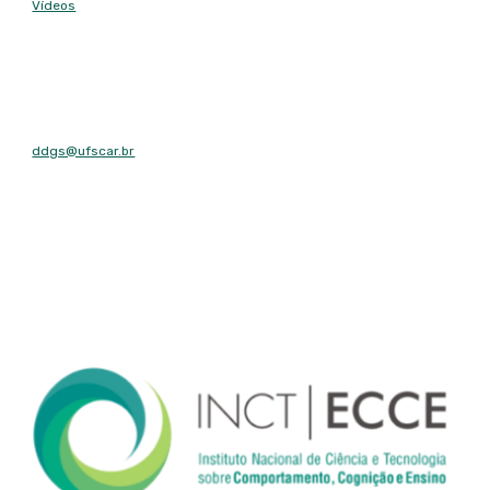
Vídeos
Contato
E-mail
ddgs@ufscar.br
Contato
Tel: (16) 3351-8492
Fax: (16) 3351-8492
Endereço
Rodovia Washington Luís, km 235 - São Carlos, SP - CEP: 13565-
905