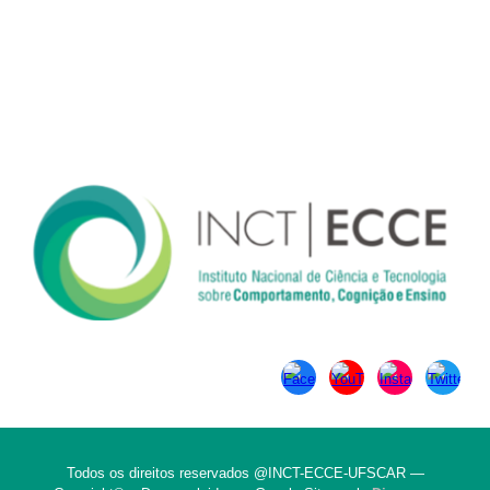
Tel: (16) 3351-8492
Fax: (16) 3351-8492
Endereço
Rodovia Washington Luís, km 235 - São Carlos, SP - CEP: 13565-
905
Todos os direitos reservados @INCT-ECCE-UFSCAR —