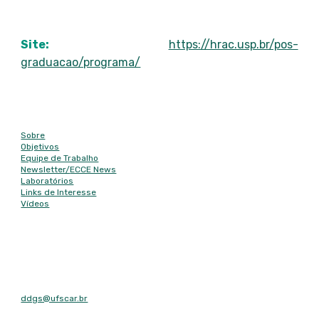
para o enriquecimento da literatura científica.
Site:
https://hrac.usp.br/pos-
graduacao/programa/
Mapa do site
Sobre
Objetivos
Equipe de Trabalho
Newsletter/
ECCE News
Laboratórios
Links de Interesse
Vídeos
Contato
E-mail
ddgs@ufscar.br
Contato