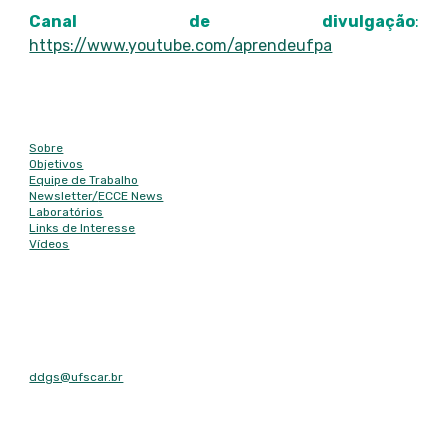
Canal de divulgação
:
https://www.youtube.com/aprendeufpa
Mapa do site
Sobre
Objetivos
Equipe de Trabalho
Newsletter/
ECCE News
Laboratórios
Links de Interesse
Vídeos
Contato
E-mail
ddgs@ufscar.br
Contato
Tel: (16) 3351-8492
Fax: (16) 3351-8492