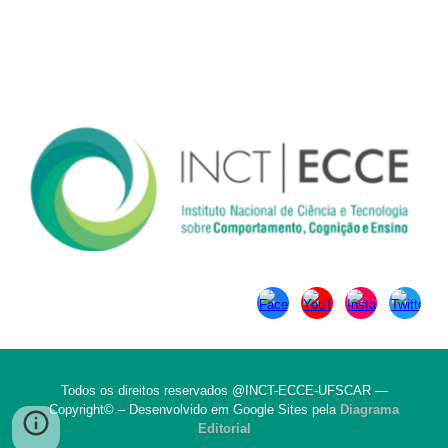
Endereço
Rodovia Washington Luís, km 235 - São Carlos, SP - CEP: 13565-
905
Todos os direitos reservados @INCT-ECCE-UFSCAR —
Copyright© – Desenvolvido em Google Sites pela
Diagrama
Editorial