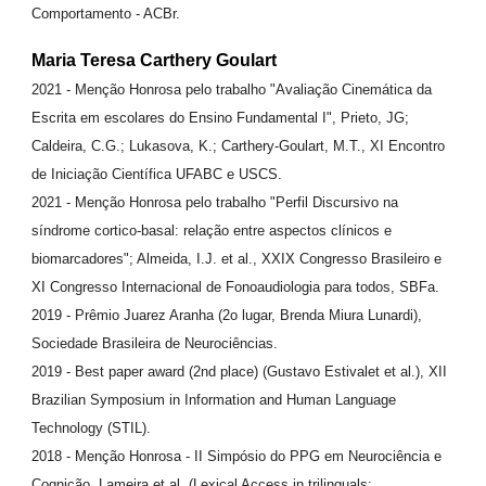
Comportamento - ACBr.
Maria Teresa Carthery Goulart
2021 - Menção Honrosa pelo trabalho "Avaliação Cinemática da
Escrita em escolares do Ensino Fundamental I", Prieto, JG;
Caldeira, C.G.; Lukasova, K.; Carthery-Goulart, M.T., XI Encontro
de Iniciação Científica UFABC e USCS.
2021 - Menção Honrosa pelo trabalho "Perfil Discursivo na
síndrome cortico-basal: relação entre aspectos clínicos e
biomarcadores"; Almeida, I.J. et al., XXIX Congresso Brasileiro e
XI Congresso Internacional de Fonoaudiologia para todos, SBFa.
2019 - Prêmio Juarez Aranha (2o lugar, Brenda Miura Lunardi),
Sociedade Brasileira de Neurociências.
2019 - Best paper award (2nd place) (Gustavo Estivalet et al.), XII
Brazilian Symposium in Information and Human Language
Technology (STIL).
2018 - Menção Honrosa - II Simpósio do PPG em Neurociência e
Cognição. Lameira et al. (Lexical Access in trilinguals: