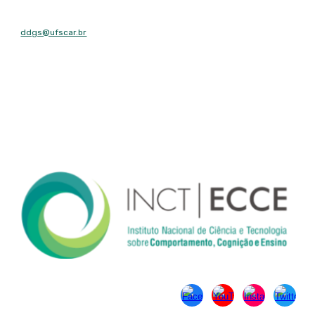
E-mail
ddgs@ufscar.br
Contato
Tel: (16) 3351-8492
Fax: (16) 3351-8492
Endereço
Rodovia Washington Luís, km 235 - São Carlos, SP - CEP: 13565-
905