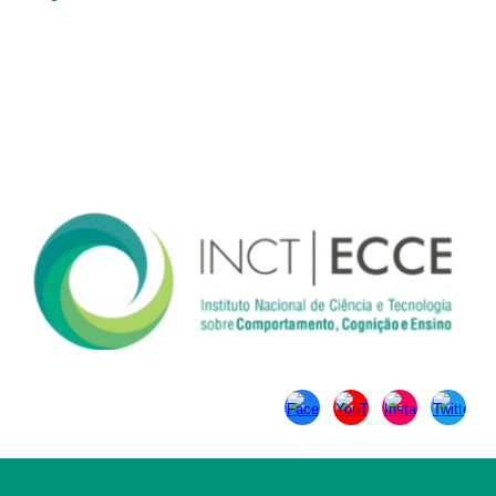
Contato
Tel: (16) 3351-8492
Fax: (16) 3351-8492
Endereço
Rodovia Washington Luís, km 235 - São Carlos, SP - CEP: 13565-
905