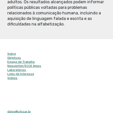
adultos. Os resultados alcançados podem informar
políticas públicas voltadas para problemas
relacionados à comunicação humana, incluindo a
aquisição de linguagem falada e escrita e as
dificuldades na alfabetização.
Mapa do site
Sobre
Objetivos
Equipe de Trabalho
Newsletter/
ECCE News
Laboratórios
Links de Interesse
Vídeos
Contato
E-mail
ddgs@ufscar.br